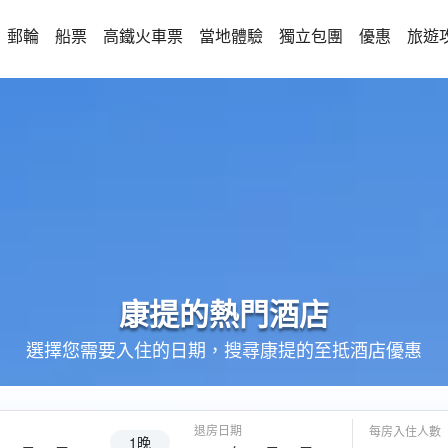
郵輪
船票
高鐵火車票
當地體驗
獨立包團
優惠
旅遊
康提的
熱門酒店
選擇您需要入住的日期，搜尋康提的至抵酒店優惠
退房日期
每房入住人數
1晚