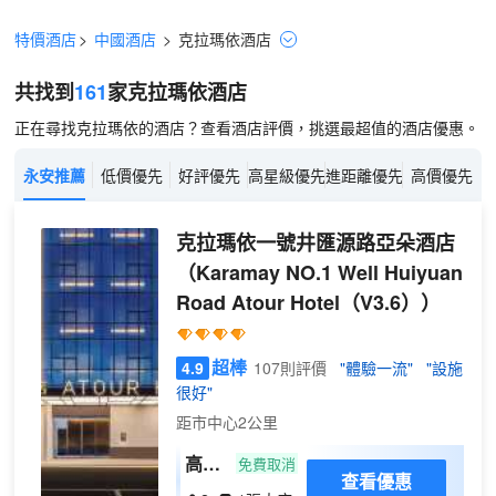
特價酒店
>
中國酒店
>
克拉瑪依
酒店
共找到
161
家克拉瑪依
酒店
正在尋找克拉瑪依的酒店？查看酒店評價，挑選最超值的酒店優惠。
永安推薦
低價優先
好評優先
高星級優先
進距離優先
高價優先
克拉瑪依一號井匯源路亞朵酒店
（Karamay NO.1 Well Huiyuan
Road Atour Hotel（V3.6））
超棒
4.9
107則評價
"體驗一流"
"設施
很好"
距市中心2公里
高級
免費取消
查看優惠
大床