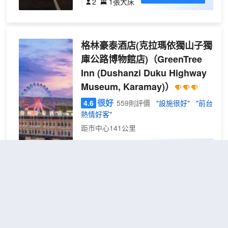
2
1張大床
房|V
3.6
深睡
格林豪泰酒店(克拉瑪依獨山子獨
床品
+小
庫公路博物館店)
（GreenTree
冰箱
Inn (Dushanzi Duku Highway
+加
Museum, Karamay)）
濕器
很好
4.6
559則評價
"設施很好"
"前台
+電
熱情好客"
視投
距市中心141公里
屏）
特色
免費取消
查看優惠
1張單人
單人
1
床
間
（床
位
克拉瑪依泰富廣場南環路亞朵酒
房）
（男
店
（Atour Hotel Taifu Plaza