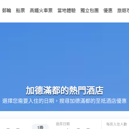
郵輪
船票
高鐵火車票
當地體驗
獨立包團
優惠
旅遊
加德滿都的
熱門酒店
選擇您需要入住的日期，搜尋加德滿都的至抵酒店優惠
退房日期
每房入住人數
1晚