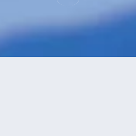
特價酒店
>
尼泊爾酒店
>
加德滿都
Pashupatinath
酒店
共找到
2
家加德滿都
Pashupatinath
酒店
正在尋找加德滿都的酒店？查看酒店評價，挑選最超值的酒店優惠。
永安推薦
低價優先
好評優先
高星級優先
進距離優先
高價優先
凱拉什庫提旅館
（Kailash Kuti Inn）