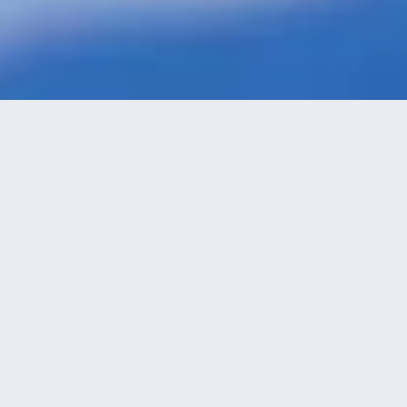
特價酒店
>
台灣酒店
>
屏東
林邊鄉
酒店
共找到
1
家屏東
林邊鄉
酒店
正在尋找屏東的酒店？查看酒店評價，挑選最超值的酒店優惠。
永安推薦
低價優先
好評優先
高星級優先
進距離優先
高價優先
屏東發現號特色民宿
（Discovery Secret
Hostel）
很好
4.7
29則評價
"房東熱情好