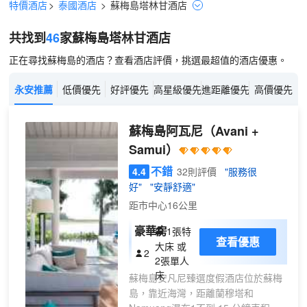
特價酒店
>
泰國酒店
>
蘇梅島
塔林甘
酒店
共找到
46
家蘇梅島
塔林甘
酒店
正在尋找蘇梅島的酒店？查看酒店評價，挑選最超值的酒店優惠。
永安推薦
低價優先
好評優先
高星級優先
進距離優先
高價優先
蘇梅島阿瓦尼
（Avani +
Samui）
不錯
4.4
32則評價
"服務很
好"
"安靜舒適"
距市中心16公里
豪華房
1張特
查看優惠
大床 或
2
2張單人
床
蘇梅島安凡尼臻選度假酒店位於蘇梅
島，靠近海灣，距離蘭穆塔和