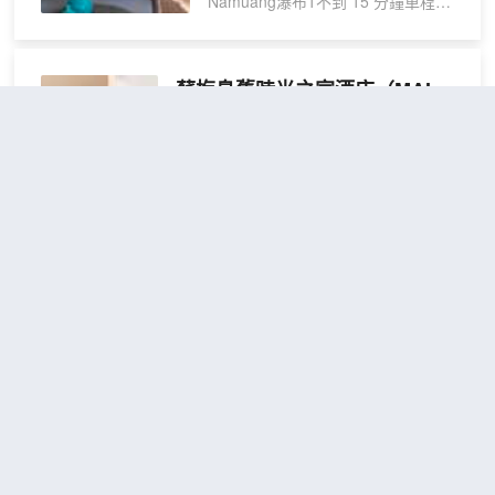
Namuang瀑布1不到 15 分鐘車程。
此海灘度假村距離塔尼姆魔法花園
8.2 英里（13.1 公里），距離Hin Ta
和 Hin Yai 巖石 9.1 英里（14.6 公
蘇梅島舊時光之家酒店
（MAI
里）。 您可到 SPA 慰勞一下自己，
Place by Aforetime）
這裏提供按摩、身體護理和麪部護
理。一定要去體驗2 個室外游泳池、
不錯
4.4
21則評價
"體驗一流"
"服務
24 小時健身中心和自行車租賃等度假
很好"
設施。此度假村的其他設施包括免費
距市中心14公里
WiFi、禮賓服務和禮品店/報攤。住客
可搭乘免費班車前往附近的商場。 您
男性
免費取消
查看優惠
可以到餐廳享用一頓美餐；也可以去
1張上下
六床
1
咖啡館吃些點心。或者可以待在房間
鋪
宿舍
裏，享受度假村的 24 小時送餐服
MAI Place by Aforetime位於蘇梅島，緊鄰
床位
務。忙碌的一天後，不妨到酒吧/酒
海灘，距離納通碼頭和達靈巖海灘不到 15
廊、海濱酒吧或池畔酒吧小酌一番，
分鐘車程。 此海灘青年旅館距離拉邁海灘
放鬆一下。每天 06:30 至 10:30 提供
9.5 英里（15.3 公里），距離查汶海灘
收費的全套早餐。 特色服務/設施包
16.1 英里（25.9 公里）。 您可利用酒店
括乾洗/洗衣服務、24 小時前台服務
的按摩慰勞一下自己，或者試試免費 WiFi
艾塔雷海灘酒吧小屋塔林甘酒店
和多語言服務。酒店設有收費的按要
等服務和設施。 您可以去Aforetime Chill
求提供的往返機場班車，此外還提供
（I-Talay Beach Bar & Cottage