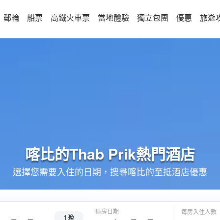
郵輪
船票
高鐵火車票
當地體驗
獨立包團
優惠
旅遊
喀比的
Thab Prik
熱門酒店
選擇您需要入住的日期，搜尋喀比的至抵酒店優惠
退房日期
每房入住人數
1晚