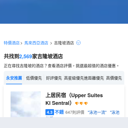
特價酒店
>
馬來西亞酒店
>
吉隆坡
酒店
共找到
2,569
家吉隆坡
酒店
正在尋找吉隆坡的酒店？查看酒店評價，挑選最超值的酒店優惠。
永安推薦
低價優先
好評優先
高星級優先
進距離優先
高價優先
上居民宿
（Upper Suites
Kl Sentral）
不錯
4.3
647則評價
"泳池一流"
"泳池
乾淨"
距市中心4公里