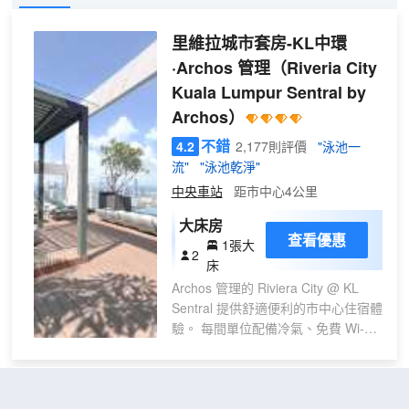
里維拉城市套房-KL中環
·Archos 管理
（Riveria City
Kuala Lumpur Sentral by
Archos）
不錯
4.2
2,177則評價
"泳池一
流"
"泳池乾淨"
中央車站
距市中心4公里
大床房
查看優惠
1張大
2
床
Archos 管理的 Riviera City @ KL
Sentral 提供舒適便利的市中心住宿體
驗。 每間單位配備冷氣、免費 Wi-
Fi、電視及基本浴室用品。 住客可使
用游泳池及健身中心等設施。提供自
費停車位。 適合商務及休閒入住。
吉隆坡塔姆套房酒店
（Tamu