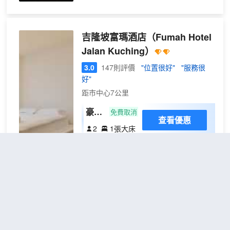
免費無線網絡, 24小時前台, 無障礙設施,
行李存放服務, 無線網絡(公共區域)。大部
分客房都配有無線上網, 無線上網(免費),
吉隆坡富瑪酒店
（Fumah Hotel
禁煙房, 空調, 書桌，再講究的客人也能感
Jalan Kuching）
受到酒店服務的誠意與品質。 在繁忙的一
天過後，不妨到酒店的健身中心, 室內游泳
3.0
147則評價
"位置很好"
"服務很
池放鬆一下自己也可以光顧酒店的餐廳，
好"
提供各種各樣的當地美食。
距市中心7公里
酒店距吉隆坡國際機場約50分鐘路程。酒
豪華
免費取消
查看優惠
店附近也有大小型的企業公司。黑風洞
房無
2
1張大床
Batu Caves等着名的觀光目的地距離酒店
窗
僅有8分鐘路程，雲頂高原Gening
理想酒店位於吉隆坡實甘布，距離國家石
Highlands距離酒店僅有1小時路程。您也
油公司雙子塔和吉隆坡購物中心不到 10
可以在20分鐘內乘坐出租車前往Bukit
分鐘車程。 此酒店距離吉隆坡城中城公園
Bintang和雙峯塔區。不管您是哪一種類型
5.1 英里（8.3 公里），距離柏嘉雅時代廣
的遊客，KIP Hotel都是來吉隆坡的理想下
場 5.8 英里（9.3 公里）。 您可享受酒店
榻酒店。
的客房送餐服務。 特色服務/設施包括24
Lakeville KL 民宿 | KL瓦尤
小時前台服務、行李寄存和電梯。酒店提
市中心
（Lakeville KL |
供免費自助停車。 酒店有 40 間客房，提