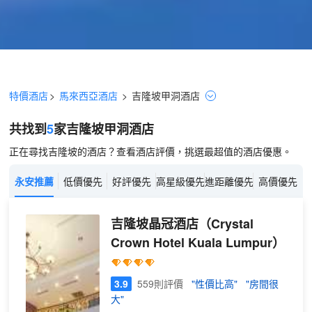
特價酒店
>
馬來西亞酒店
>
吉隆坡
甲洞
酒店
共找到
5
家吉隆坡
甲洞
酒店
正在尋找吉隆坡的酒店？查看酒店評價，挑選最超值的酒店優惠。
永安推薦
低價優先
好評優先
高星級優先
進距離優先
高價優先
吉隆坡晶冠酒店
（Crystal
Crown Hotel Kuala Lumpur）
3.9
559則評價
"性價比高"
"房間很
大"