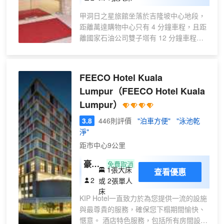
(無
甲洞日之星旅館坐落於吉隆坡中心地段，
窗)
距離萬達購物中心只有 4 分鐘車程，且距
離國家石油公司雙子塔有 12 分鐘車程。
此酒店距離吉隆坡購物中心 8 英里（12.9
公里），距離吉隆坡城中城公園 8.3 英里
（13.3 公里）。 您可利用免費 WiFi和公
FEECO Hotel Kuala
共區電視等便利服務和設施。 特色服務/設
Lumpur
（FEECO Hotel Kuala
施包括24 小時商務中心、24 小時前台服
Lumpur）
務和行李寄存。酒店提供收費自助停車。
有 57 間空調客房提供液晶電視；您定能
3.8
446則評價
"泊車方便"
"泳池乾
在旅途中找到家的舒適。提供免費無線網
淨"
絡，方便您與朋友保持聯繫；衞星頻道可
距市中心9公里
滿足您的娛樂需求。配備淋浴設施的私人
浴室提供坐浴桶和拖鞋。便利設施包括電
豪華
免費取消
1張大床
話，以及書桌和風扇。
查看優惠
房
2
或 2張單人
床
KIP Hotel一直致力於為您提供一流的設施
與最尊貴的服務，確保您下榻期間愉快、
愜意。 酒店特色服務，包括所有房間設有