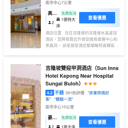
距市中心7公里
高級
免費取消
查看優惠
1張特大
雙人
2
床
床房
酒店位置 住在吉隆坡的吉隆坡水晶皇冠
酒店，您將很靠近外貿促進局會展中心和
黑風洞。 該家居型酒店緊鄰聯邦直轄區清
真寺及帕布利卡購物中心。 客
房 200 間空調客房定能讓您在旅途中找
到家的舒適。免費無線上網可讓您與朋友
吉隆坡雙迎甲洞酒店
（Sun Inns
保持聯繫。便利設施包括電話和熨斗/熨
Hotel Kepong Near Hospital
板；如有需要，還可提供免費嬰兒
Sungai Buloh）
床。 休閒、SPA、高端服務設施 您可
到 SPA 慰勞一下自己，這裏提供按摩。您
不錯
4.2
391則評價
"房東熱情好
可以充分利用健身
客"
"體驗一流"
距市中心10公里
豪華
免費取消
查看優惠
房
2
1張大床