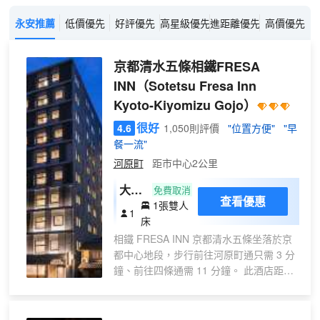
永安推薦
低價優先
好評優先
高星級優先
進距離優先
高價優先
京都清水五條相鐵FRESA
INN
（Sotetsu Fresa Inn
Kyoto-Kiyomizu Gojo）
很好
4.6
1,050則評價
"位置方便"
"早
餐一流"
河原町
距市中心2公里
大床
免費取消
查看優惠
1張雙人
房
1
床
相鐵 FRESA INN 京都清水五條坐落於京
都中心地段，步行前往河原町通只需 3 分
鐘、前往四條通需 11 分鐘。 此酒店距離
錦市場 0.6 英里（1 公里），距離先鬥町
0.7 英里（1.2 公里）。 您可利用免費
WiFi和自動售貨機等便利服務和設施。 每