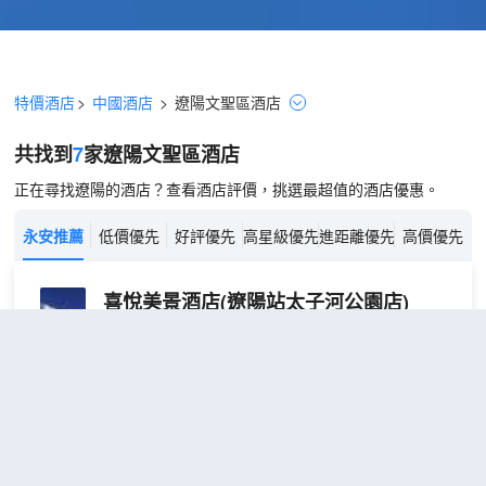
特價酒店
>
中國酒店
>
遼陽
文聖區
酒店
共找到
7
家遼陽
文聖區
酒店
正在尋找遼陽的酒店？查看酒店評價，挑選最超值的酒店優惠。
永安推薦
低價優先
好評優先
高星級優先
進距離優先
高價優先
喜悅美景酒店(遼陽站太子河公園店)
（Xiyue Meijing Hotel (Liaoyang
Station Taizihe Park)）
很好
4.7
1,972則評價
"環境優雅"
"前台熱情好
客"
距市中心2公里