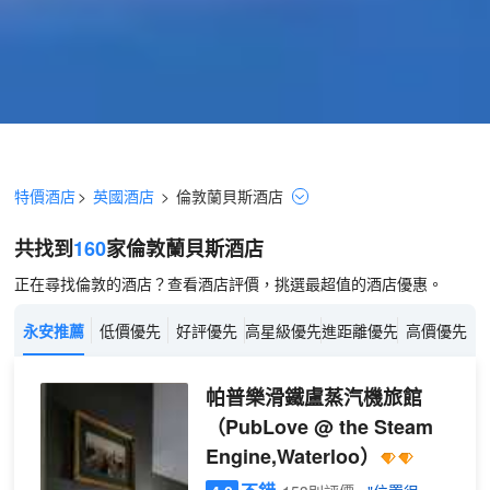
特價酒店
>
英國酒店
>
倫敦
蘭貝斯
酒店
共找到
160
家倫敦
蘭貝斯
酒店
正在尋找倫敦的酒店？查看酒店評價，挑選最超值的酒店優惠。
永安推薦
低價優先
好評優先
高星級優先
進距離優先
高價優先
帕普樂滑鐵盧蒸汽機旅館
（PubLove @ the Steam
Engine,Waterloo）