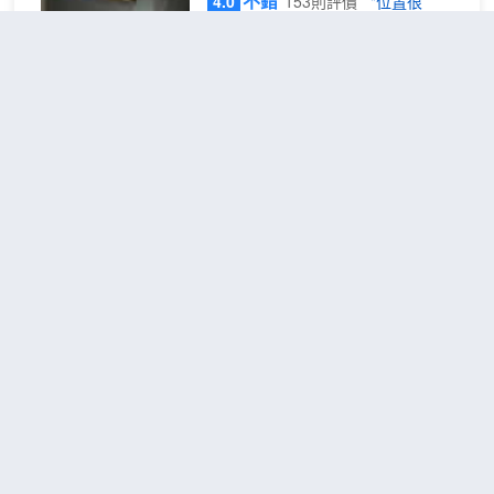
不錯
4.0
153則評價
"位置很
好"
"體驗一流"
距市中心2公里
18床宿舍床
查看優惠
1張上
位（共用浴
1
下鋪
室設施）
弗雷斯@蒸汽機旅館地處倫敦中心，
距離倫敦眼和大笨鐘不到 15 分鐘步
行路程。 此青年旅館距離威斯敏斯特
橋 0.5 英里（0.8 公里），距離威斯
敏斯特修道院 1 英里（1.6 公里）。
您可到露台和花園欣賞美景，還可利
切爾西客房酒店
（Chelsea
用免費 WiFi等服務和設施。 您可以
Guest House）
到青年旅舍的BurgerCraft餐廳享用午
餐或晚餐，也可以去咖啡館吃些點
不錯
4.3
58則評價
"乾淨衞
心。在忙碌的一天後，不妨去酒吧/酒
生"
"位置很好"
廊輕鬆一下。每天 09:00 至 12:00 提
距市中心4公里
供收費的英式早餐。 特色服務/設施
包括快速退房、24 小時前台服務和行
甄選雙人房
查看優惠
李寄存。 酒店的 4 間客房定能讓您在
1張雙