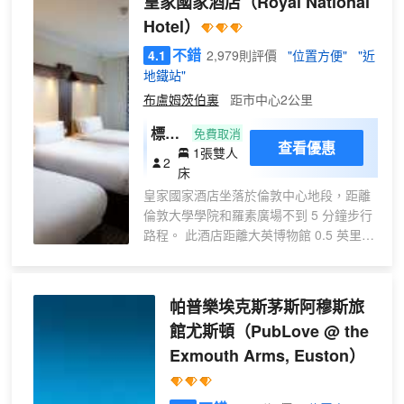
皇家國家酒店
（Royal National
Hotel）
不錯
4.1
2,979則評價
"位置方便"
"近
地鐵站"
布盧姆茨伯裏
距市中心2公里
標準
免費取消
查看優惠
1張雙人
加大
2
床
雙人
皇家國家酒店坐落於倫敦中心地段，距離
房
倫敦大學學院和羅素廣場不到 5 分鐘步行
路程。 此酒店距離大英博物館 0.5 英里
（0.8 公里），距離牛津街 0.7 英里（1.1
公里）。 您可利用免費 WiFi、禮賓服務和
宴會廳等便利服務和設施。 您可以到
帕普樂埃克斯茅斯阿穆斯旅
Blooms Cafe享用一頓美餐，或者去酒店
館尤斯頓
（PubLove @ the
的咖啡館吃些點心。每天 06:30 至 10:30
Exmouth Arms, Euston）
提供收費的英式早餐。 特色服務/設施包括
乾洗/洗衣服務、24 小時前台服務和多語
言服務。這家酒店擁有 5 間會議室，可用