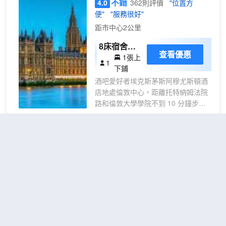
不錯
4.0
362則評價
"位置方
來舉辦活動。酒店提供收費自助停車。 酒
便"
"服務很好"
店的 1358 間客房定能讓您在旅途中找到
家的舒適。提供免費無線網絡，方便您與
距市中心2公里
朋友保持聯繫；衞星頻道可滿足您的娛樂
8床宿舍間
需求。提供備有淋浴設施的浴室。便利設
查看優惠
1張上
床位
施包括電話和茶具/咖啡用具；而且按要求
1
下鋪
提供提供客房服務。
酒吧愛好者埃克斯茅斯阿穆尤斯頓酒
店地處倫敦中心，距離托特納姆法院
路和倫敦大學學院不到 10 分鐘步行
路程。 此青年旅館距離攝政公園 0.5
英里（0.8 公里），距離羅素廣場 0.7
英里（1.1 公里）。 您可到露台欣賞
總統酒店
（President
美景，還可利用免費 WiFi等服務和設
Hotel）
施。 您可以到青年旅舍的
BurgerCraft餐廳用餐，這裏供應午
不錯
4.3
947則評價
"交通便
餐、晚餐和早午餐。您也可以去咖啡
利"
"早餐一流"
館吃些點心。您可以到酒吧/酒廊，點
布盧姆茨伯裏
距市中心2公里
一杯喜歡的飲品，暢飲一番。 特色服
務/設施包括24 小時前台服務和行李
單人房
查看優惠
寄存。 酒店的 10 間客房定能讓您在