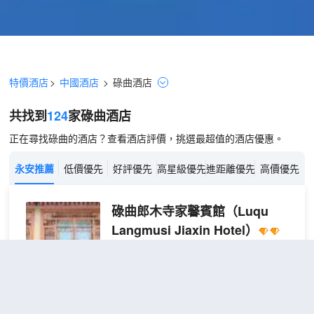
特價酒店
>
中國酒店
>
碌曲
酒店
共找到
124
家碌曲
酒店
正在尋找碌曲的酒店？查看酒店評價，挑選最超值的酒店優惠。
永安推薦
低價優先
好評優先
高星級優先
進距離優先
高價優先
碌曲郎木寺家馨賓館
（Luqu
Langmusi Jiaxin Hotel）
很好
4.6
252則評價
"房間不錯"
"員工
友善"
距市中心57公里
特惠
免費取消