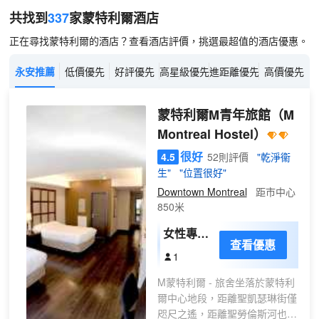
共找到
337
家蒙特利爾
酒店
正在尋找蒙特利爾的酒店？查看酒店評價，挑選最超值的酒店優惠。
永安推薦
低價優先
好評優先
高星級優先
進距離優先
高價優先
蒙特利爾M青年旅館
（M
Montreal Hostel）
很好
4.5
52則評價
"乾淨衞
生"
"位置很好"
Downtown Montreal
距市中心
850米
女性專用
查看優惠
共享宿舍
1
（10張
M蒙特利爾 - 旅舍坐落於蒙特利
床）
爾中心地段，距離聖凱瑟琳街僅
咫尺之遙，距離聖勞倫斯河也只