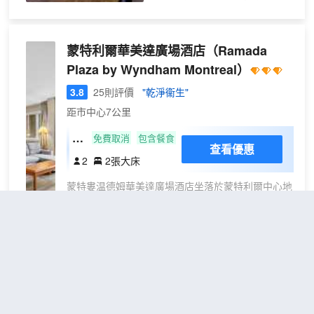
有 10 分鐘步行路程。 此青年旅
館距離藝術中心劇院 0.7 英里
（1.1 公里），距離地下城 0.8
蒙特利爾華美達廣場酒店
（Ramada
英里（1.3 公里）。 您可在2 個
Plaza by Wyndham Montreal）
熱水浴缸中放鬆一下，或者享受
夜總會和卡拉 OK等其他度假設
3.8
25則評價
"乾淨衞生"
施。此青年旅館的其他設施包括
距市中心7公里
免費 WiFi、禮賓服務和遊樂廳/
遊戲室。 您可以到餐廳享用一
兩
免費取消
包含餐食
查看優惠
頓美餐；也可去青年旅舍的咖啡
張
2
2張大床
館吃些點心。您可以到酒吧/酒
大
廊，點一杯喜歡的飲品，暢飲一
蒙特婁温德姆華美達廣場酒店坐落於蒙特利爾中心地
床
番。 特色服務/設施包括商務中
段，距離德卡里廣場和加拿大蒙特利爾猶太綜合醫院
房
心、乾洗/洗衣服務和24 小時前
不到 5 分鐘車程。 此酒店距離蒙特利爾大學 1.9 英
台服務。酒店提供收費自助停
里（3 公里），距離聖約瑟夫大教堂 2 英里（3.2 公
車。 25 間空調客房提供備有大
里）。 不要錯過室內游泳池、桑拿和健身中心等眾
冰箱和烤箱的廚房；您定能在旅
多度假設施。此酒店的其他特色包括大堂壁爐、宴會
Samesun蒙特利爾
（Samesun
途中找到家的舒適。帶有有線頻
廳和自動售貨機。 在蒙特婁温德姆華美達廣場酒
道的 36 英寸平板電視可滿足您
Montreal）
店，您可以去餐廳享用美餐。每日 07:00 至 10:00
的娛樂需求；同時提供免費無線
提供免費的自助早餐。 特色服務/設施包括24 小時商
不錯