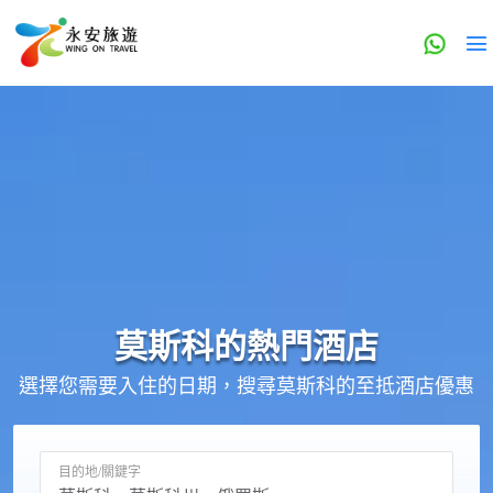
莫斯科的
熱門酒店
選擇您需要入住的日期，搜尋莫斯科的至抵酒店優惠
目的地/關鍵字