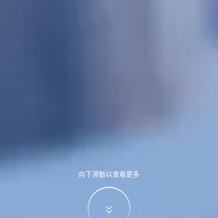
向下滑動以查看更多