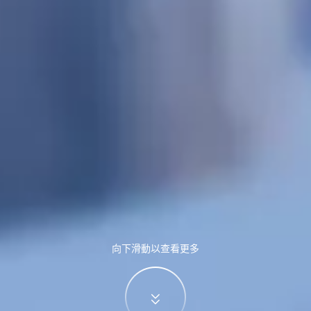
向下滑動以查看更多