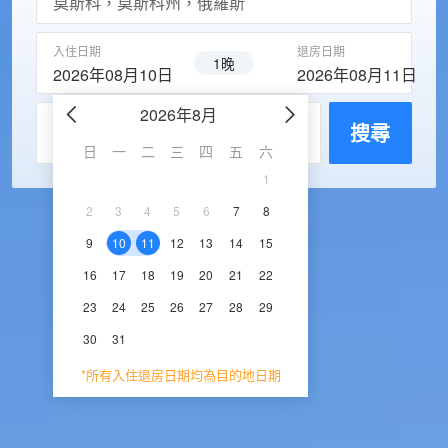
入住日期
退房日期
1晚
2026年08月10日
2026年08月11日
2026年8月
2026年9
每房入住人數
搜尋
日
一
二
三
四
五
六
日
一
二
三
1
1
2
3
2
3
4
5
6
7
8
6
7
8
9
1
9
10
11
12
13
14
15
13
14
15
16
1
16
17
18
19
20
21
22
20
21
22
23
2
23
24
25
26
27
28
29
27
28
29
30
30
31
*所有入住退房日期均為目的地日期