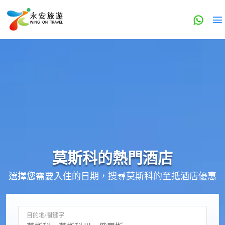
莫斯科的
熱門酒店
選擇您需要入住的日期，搜尋莫斯科的至抵酒店優惠
目的地/關鍵字