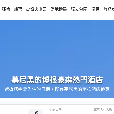
郵輪
船票
高鐵火車票
當地體驗
獨立包團
優惠
旅遊
慕尼黑的
博根豪森
熱門酒店
選擇您需要入住的日期，搜尋慕尼黑的至抵酒店優惠
退房日期
每房入住人數
1晚