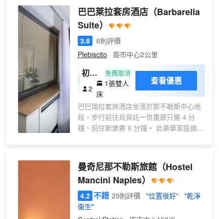
公里）。 不妨享受健身中心等度假設
巴巴萊拉套房酒店
（Barbarella
施，或者試試免費 WiFi等服務和設
Suite）
施。 在CX 那不勒斯中央，您可以去
餐廳享用美餐。在忙碌的一天後，不
3.8
6則評價
妨去酒吧/酒廊輕鬆一下。每天 07:00
Plebiscito
距市中心2公里
至 10:30 提供收費的自助式早餐。 特
色服務/設施包括24 小時前台服務、
初級
免費取消
查看優惠
行李寄存和電梯。酒店提供摩托車停
1張雙人
套
2
車。 酒店的 85 間客房定能讓您在旅
床
房，
途中找到家的舒適。提供免費無線網
巴巴瑞拉套房酒店坐落於那不勒斯中心地
帶一
絡，方便您與朋友保持聯繫。浴室提
段，步行前往烏貝託一世畫廊只需 4 分
張雙
供淋浴設施和吹風機。便利設施包括
鐘、前往新堡需 6 分鐘。 此豪華家庭旅館
人床
保險箱和書桌。
距離聖卡爾洛歌劇院 0.4 英里（0.6 公
里），距離普雷比席特廣場 0.5 英里（0.7
公里）。 您可利用免費 WiFi、禮賓服務和
曼奇尼那不勒斯旅館
（Hostel
公共區電視等便利服務和設施。 您可享受
Mancini Naples）
旅館的部分時段客房送餐服務。 特色服務/
設施包括大堂免費報紙、乾洗/洗衣服務和
不錯
4.2
29則評價
"位置很好"
"乾淨
行李寄存。設有收費的24 小時往返機場班
衞生"
車。 有 6 間特色家居的客房提供迷你吧和