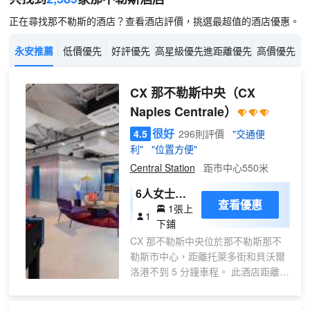
正在尋找那不勒斯的酒店？查看酒店評價，挑選最超值的酒店優惠。
永安推薦
低價優先
好評優先
高星級優先
進距離優先
高價優先
CX 那不勒斯中央
（CX
Naples Centrale）
很好
4.5
296則評價
"交通便
利"
"位置方便"
Central Station
距市中心550米
6人女士宿
查看優惠
1張上
舍床位
1
下鋪
CX 那不勒斯中央位於那不勒斯那不
勒斯市中心，距離托萊多街和貝沃爾
洛港不到 5 分鐘車程。 此酒店距離斯
佩斯卡納波利 0.7 英里（1.1 公
里），距離那不勒斯港 2.1 英里（3.4