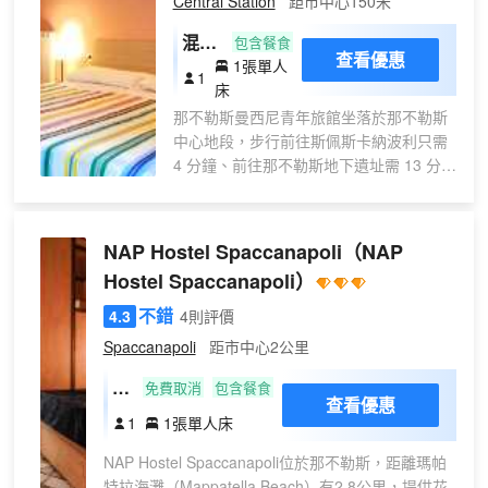
Central Station
距市中心150米
LED 電視；您定能在旅途中找到家的舒
適。您的卧床備有羽絨被和埃及棉床單。
混合
包含餐食
查看優惠
提供免費無線網絡，方便您與朋友保持聯
1張單人
宿
1
繫；數碼頻道可滿足您的娛樂需求。私人
床
舍，
浴室提供免費洗浴用品和坐浴桶。
那不勒斯曼西尼青年旅館坐落於那不勒斯
私人
中心地段，步行前往斯佩斯卡納波利只需
浴室
4 分鐘、前往那不勒斯地下遺址需 13 分
（6
鐘。 此青年旅館距離托萊多街 1.6 英里
人）
（2.6 公里），距離貝沃爾洛港 1.9 英里
（3 公里）。 您可利用免費 WiFi、禮賓服
NAP Hostel Spaccanapoli
（NAP
務和遊樂廳/遊戲室等便利服務和設施。此
Hostel Spaccanapoli）
青年旅館的其他特色包括公共區電視和自
動售貨機。 每日 07:30 至 09:30 提供免費
不錯
4.3
4則評價
的當地美食早餐。 特色服務/設施包括快速
Spaccanapoli
距市中心2公里
入住、快速退房和乾洗/洗衣服務。 有 11
間空調客房提供冰箱和微波爐；您定能在
混
免費取消
包含餐食
查看優惠
旅途中找到家的舒適。在公用廚房中做
合
1
1張單人床
飯。提供免費無線網絡，方便您與朋友保
宿
持聯繫。浴室提供淋浴設施和吹風機。
NAP Hostel Spaccanapoli位於那不勒斯，距離瑪帕
舍
特拉海灘（Mappatella Beach）有2.8公里，提供花