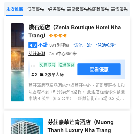
永安推薦
低價優先
好評優先
高星級優先
進距離優先
高價優先
鑽石酒店
（Zenia Boutique Hotel Nha
Trang）
不錯
4.3
391則評價
"泳池一流"
"泳池乾淨"
芽莊海灘
距市中心650米
高
免費取消
包含餐食
查看優惠
級
2
2張單人床
雙
芽莊澤尼亞精品酒店地處芽莊中心，距離芽莊夜市和
床
沈香塔不到 15 分鐘步行路程。 此酒店距離珍珠島纜
房
車站 4 英里（6.5 公里），距離新街市市場 0.2 英里
（0.4 公里）。 享受室外游泳池等度假設施，或者到
露台欣賞美景。此酒店還提供免費 WiFi、禮賓服務
和宴會廳。 要享用午餐或晚餐，您可以去
芽莊豪華芒青酒店
（Muong
Diamond，餐廳主打本地與國際菜。此外您還可以去
Thanh Luxury Nha Trang
咖啡館用餐，或者待在房間裏，享受部分時段客房送