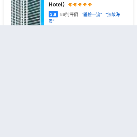
Hotel）
餐服務。在忙碌的一天後，不妨去酒吧/酒廊輕鬆一
下。每天 06:30 至 09:30 提供收費的自助式早餐。
3.8
86則評價
"體驗一流"
"無敵海
特色服務/設施包括24 小時商務中心、乾洗/洗衣服務
景"
和24 小時前台服務。設有收費的限時往返機場班
芽莊市中心
距市中心250米
車。 有 98 間空調客房提供液晶電視；您定能在旅途
中找到家的舒適。提供免費無線網絡，方便您與朋友
豪華
包含餐食
保持聯繫；有線頻道可滿足您的娛樂需求。浴室提供
查看優惠
1張特大
特大
2
免費洗浴用品和吹風機。便利設施包括電話，以及保
床
床房
險箱和書桌。
這家酒店為您配有一切所需，讓您在這家
酒店度過欣喜的時光。
不管您是商務去哪還是休閒度假，這裏都
是您如願的下榻之所。房間內提供迷你
吧、平面有線電視、保險箱、電吹風和浴
室用品。這家酒店設有酒店的客房服務、
秋海精品酒店
（Autumn Sea Boutique
24小時服務枱、SPA理療綜合服務、寄存
Hotel）
行李整體服務和旅遊諮詢整體服務。這家
酒店體貼的酒店員工會幫助您解決一切問
很好
4.7
3則評價
題。您可以在美食餐廳內品嚐到各種餐
芽莊市中心
距市中心650米
飲，讓您體驗一次舌尖上的旅行。
這家酒店有着多樣化的娛樂基本設施，提