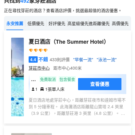
共找到
492
家芽莊
酒店
正在尋找芽莊的酒店？查看酒店評價，挑選最超值的酒店優惠。
永安推薦
低價優先
好評優先
高星級優先
進距離優先
高價優先
夏日酒店
（The Summer Hotel）
不錯
4.4
433則評價
"早餐一流"
"泳池一流"
芽莊市中心
距市中心400米
單
免費取消
包含餐食
查看優惠
人
1
1張單人床
房
夏日酒店地處芽莊中心，距離芽莊夜市和達姆市場不
到 5 分鐘車程。 此海灘酒店距離龍山寶塔 2.4 英里
（3.9 公里），距離芽莊港 3 英里（4.8 公里）。 享
受室外游泳池等度假設施，或者到露台欣賞美景。此
藝術裝飾風格酒店的其他服務和設施包括免費
WiFi、禮賓服務和保姆服務（收費）。 酒店設有 2