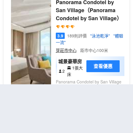
Panorama Condotel by
間餐廳，您可以選擇到The Summer簡單吃一點，也
San Village
（Panorama
可以待在房間裏，享受部分時段客房送餐服務。此外
Condotel by San Village）
咖啡館還供應美味點心。每日 06:30 至 09:00 提供
免費的全套早餐。 特色服務/設施包括商務中心、豪
華轎車或公務車服務和乾洗/洗衣服務。這家酒店的
3.9
189則評價
"泳池乾淨"
"體驗
活動設施包括會議中心和會議室。住客可付費乘坐24
一流"
小時往返機場班車和火車站接車服務。 有 90 間空調
客房提供迷你吧和平板電視；您定能在旅途中找到家
芽莊市中心
距市中心100米
的舒適。您的加厚層卧床備有埃及棉床單。提供免費
城景豪華房
無線網絡，方便您與朋友保持聯繫；有線頻道可滿足
查看優惠
1張大
您的娛樂需求。私人浴室提供免費洗浴用品和吹風
2
床
機。
Panorama Condotel by San Village
位於芽莊，享有市景，提供戶外游泳
池、私家海灘、露台、餐廳和酒吧。
內部提供私人停車位。 房間配有空
調、設施齊全的廚房、平板電視以及
帶淋浴設施、免費洗浴用品和拖鞋的
芽莊倫勃朗酒店
（Rembrandt
私人浴室。住宿還提供冰箱、烤箱、
Hotel Nha Trang）
微波爐和電熱水壺。 這家公寓式酒店