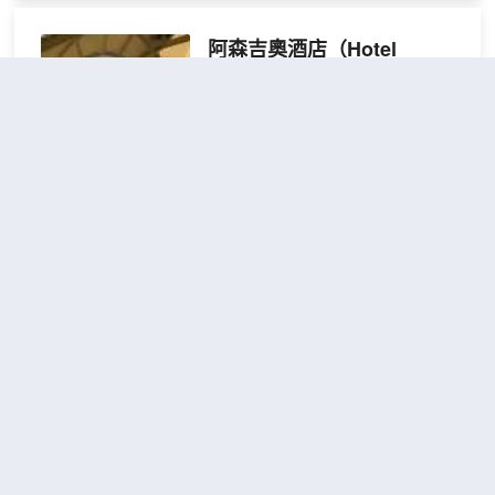
（3.5 公里）。 不要錯過健身俱樂部和桑
中找到家的舒適。您的精選舒適床
拿等眾多度假設施。此酒店還提供免費
阿森吉奧酒店
（Hotel
墊卧床備有羽絨被和高檔床上用
WiFi、禮賓服務和保姆服務（收費）。 您
品。提供免費無線網絡，方便您與
Assenzio Prague）
可以到餐廳享用一頓美餐；也可以去咖啡
朋友保持聯繫；衞星頻道可滿足您
館吃些點心。或者可以待在房間裏，享受
不錯
4.2
101則評價
"乾淨衞
的娛樂需求。配備淋浴/盆浴組合的
酒店的部分時段客房送餐服務。您可以到
生"
"房間不錯"
私人浴室提供大花灑淋浴噴頭和免
酒吧/酒廊，點一杯喜歡的飲品，暢飲一
布拉格新城
距市中心800米
費洗浴用品。
番。每天 06:30 至 11:30 提供收費的自助
式早餐。 特色服務/設施包括免費高速有線
標準單人房
查看優惠
上網、快速入住和快速退房。計劃在布拉
1張大
1
格舉辦活動？這家酒店擁有 200 平方米
床
（2153 平方英尺）的空間，包括會議場地
阿森吉奧酒店坐落於布拉格中心地
和3 間會議室。住客可付費乘坐24 小時往
段，距離温塞斯拉斯廣場和查理大橋
返機場班車和火車站接車服務。 有 109 間
不到 5 分鐘車程。 此酒店距離老城廣
特色家居的客房提供冰箱和等離子電視；
場 2.1 英里（3.4 公里），距離天文
您定能在旅途中找到家的舒適。您的精選
鐘 2.5 英里（4 公里）。 您可充分利
舒適床墊卧床備有羽絨被和埃及棉床單。
用自行車租賃等度假設施，此外還有
布拉格市中心温德姆華美達
提供免費有線和無線上網，方便您與朋友
免費 WiFi和禮賓服務等。住客可搭乘
保持聯繫；另提供衞星頻道，可滿足您的
酒店
（Ramada by
收費區內班車前往附近目的地。 您可
娛樂需求。配備淋浴設施的私人浴室提供
Wyndham Prague City
以到小吃吧/熟食店隨便找點吃的；或