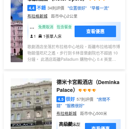
每天 07:00 至 10:30 提供收費的自助
外國旅客可以通過多國語言工作人員
不錯
式早餐。 特色服務/設施包括乾洗/洗
4.4
34則評價
"位置很好"
"早餐一流"
瞭解當地風土人情的相關信息。
衣服務、24 小時前台服務和多語言服
布拉格新城
距市中心2公里
務。設有收費的24 小時從機場到酒店
標
的班車。 有 134 間空調客房提供迷
免費取消
包含餐食
查看優惠
你吧和智能電視；您定能在旅途中找
準
1
1張單人床
到家的舒適。提供免費無線網絡，方
單
便您與朋友保持聯繫；數碼頻道可滿
歌劇酒店坐落於布拉格中心地段，距離布拉格城市博
人
足您的娛樂需求。浴室提供浴缸或淋
物館僅咫尺之遙，步行到卡林音樂劇院也不超過 10
房
浴，配有大花灑淋浴噴頭和免費洗浴
分鐘。 此酒店距離Palladium 購物中心 0.4 英里
用品。便利設施包括電話，以及保險
（0.7 公里），距離捷克草地網球俱樂部 0.7 英里
箱和電熱水壺。
（1.1 公里）。 您可享受健身俱樂部、熱水浴缸和桑
拿等豐富度假設施。此酒店還提供免費 WiFi、禮賓
德米卡宮殿酒店
（Deminka
服務和禮品店/報攤。 您可以到餐廳享用一頓美餐，
Palace）
也可以待在房間裏，享受酒店的部分時段客房送餐服
務。在忙碌的一天後，不妨去酒吧/酒廊輕鬆一下。
很好
4.5
57則評價
"房間不
每日 07:00 至 10:00 提供免費的自助早餐。 特色服
錯"
"服務很好"
務/設施包括24 小時前台服務、多語言服務和行李寄
布拉格新城
距市中心500米
存。這家酒店的活動設施包括會議場地和會議室。設
有收費的24 小時往返機場班車。 有 67 間空調客房
高級雙人
床型
查看優惠
提供迷你吧和LED 電視；您定能在旅途中找到家的