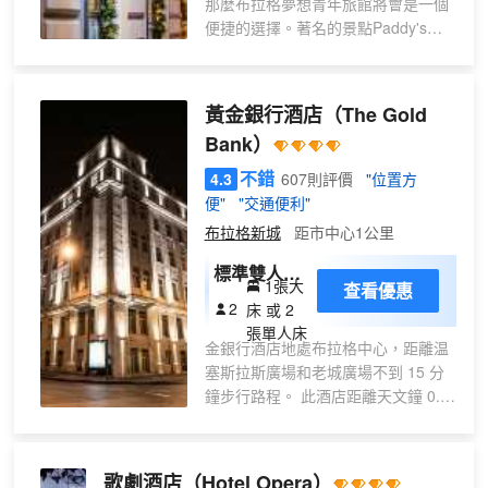
那麼布拉格夢想青年旅館將會是一個
便捷的選擇。著名的景點Paddy's、
E-TWOW和Be Bop Bar均可步行很短
距離到達。
酒店為您在客房內配備了國際長途電
黃金銀行酒店
（The Gold
話、熨衣設備和衣櫃/衣櫥，所有入住
Bank）
的客人均可便捷的使用。除此之外，
配備有24小時熱水的浴室是您消除一
不錯
4.3
607則評價
"位置方
天疲勞的好地方。咖啡廳給旅客提供
便"
"交通便利"
了一個舒適的環境，可供休憩。若是
布拉格新城
距市中心1公里
覺得酒店的餐飲無法滿足您挑剔的味
蕾，附近Tavern U Krale
標準雙人或
1張大
查看優惠
Brabantskeho（KRČMA U KRÁLE
雙床間
2
床 或 2
BRABANTSKÉHO）（西餐）的德式
張單人床
烤豬肘、Potrefena Husa
金銀行酒店地處布拉格中心，距離温
Hybernska（Potrefená Husa
塞斯拉斯廣場和老城廣場不到 15 分
Hybernská）（西餐）的生牛肉塔塔
鐘步行路程。 此酒店距離天文鐘 0.7
和SOVA的燉鴨肉或許能勾起您的食
英里（1.1 公里），距離查理大橋 2.4
慾。
英里（3.9 公里）。 您可利用免費
酒店提供的休閒設施，旨在為旅客營
WiFi和禮賓服務等便利服務和設施。
歌劇酒店
（Hotel Opera）
造多姿多彩、奢華完美的住宿體驗。