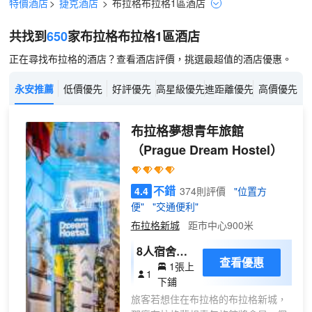
特價酒店
>
捷克酒店
>
布拉格
布拉格1區
酒店
共找到
650
家布拉格
布拉格1區
酒店
正在尋找布拉格的酒店？查看酒店評價，挑選最超值的酒店優惠。
永安推薦
低價優先
好評優先
高星級優先
進距離優先
高價優先
布拉格夢想青年旅館
（Prague Dream Hostel）
不錯
4.4
374則評價
"位置方
便"
"交通便利"
布拉格新城
距市中心900米
8人宿舍床
查看優惠
1張上
位(床位房)
1
下鋪
旅客若想住在布拉格的布拉格新城，