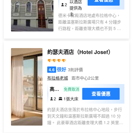
或雙床房
以酒店
2
舒適。提供免費有線和無線上網。浴室提供免費洗浴
提供為
用品和吹風機。便利設施包括電話和保險箱；而且每
主
德米卡宮殿酒店地處布拉格中心，
天提供客房服務。
距離温塞斯拉斯廣場只有 4 分鐘步
行路程，距離查理大橋也不到 5 分
鐘車程。 此酒店距離老城廣場 2 英
里（3.1 公里），距離天文鐘 2.3 英
里（3.7 公里）。 享受自行車租賃
約瑟夫酒店
（Hotel Josef）
等度假設施，或者到露台欣賞美
景。此酒店還提供免費 WiFi、禮賓
服務和保姆服務（收費）。住客可
很好
4.6
3則評價
搭乘收費區內班車前往附近目的
布拉格老城
距市中心2公里
地。 您可以去服務德米卡宮殿酒店
住客的Deminka Restaurant享用美
高級
免費取消
查看優惠
味餐飲。每天 07:30 至 10:30 提供
房 -
2
1張大床
收費的自助式早餐。 特色服務/設施
禁煙
包括豪華轎車或公務車服務、24 小
約瑟夫酒店坐落於布拉格中心地段，步行
時前台服務和多語言服務。住客可
到天文鐘和温塞斯拉斯廣場不超過 10 分
付費乘坐24 小時往返機場班車和火
鐘。 此豪華酒店距離查理大橋 1.2 英里
車站接車服務。 有 32 間客房提供
（1.9 公里），距離布拉格城堡 2.2 英里
迷你吧和液晶電視；您定能在旅途