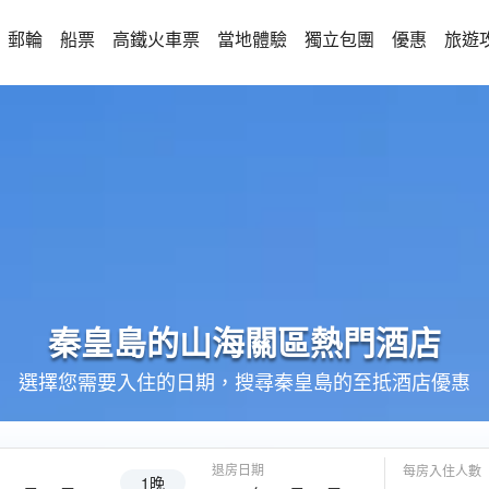
郵輪
船票
高鐵火車票
當地體驗
獨立包團
優惠
旅遊
秦皇島的
山海關區
熱門酒店
選擇您需要入住的日期，搜尋秦皇島的至抵酒店優惠
退房日期
每房入住人數
1晚