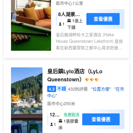
距市中心1公里
8人湖景混
查看優惠
1張上
合宿舍(一
1
下鋪
張床位)(床
皇后鎮湖畔哈卡之家酒店 (Haka
位房)
House Queenstown Lakefront) 是旅
客在新西蘭冒險之都中心尋求舒適和
便利的理想下榻之所。體驗皇后鎮令
人興奮的活動和令人驚歎的風景，同
時享受我們時尚旅舍的現代舒適設施
皇后鎮Lylo酒店
（LyLo
和友好的氛圍。地理位置優越，可輕
Queenstown）
鬆前往皇后鎮的精彩景點，設備齊全
的客房可確保您享受舒適、愉快、實
不錯
4.3
432則評價
"位置方便"
"在市
用的住宿體驗，並可欣賞壯麗的湖
中心"
景！
距市中心250米
12人
免費取消
查看優惠
1張膠囊
膠囊
1
床
房