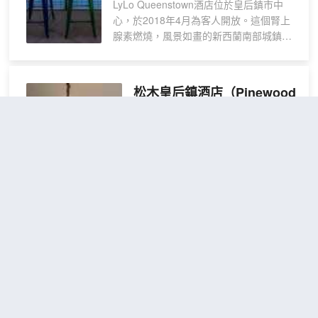
LyLo Queenstown酒店位於皇后鎮市中
(一
心，於2018年4月為客人開放。這個腎上
張床
腺素燃燒，風景如畫的新西蘭南部城鎮被
位)
高聳的山脈環繞，中間有一個深藍色的冰
川湖。傳說中的Fergburger，蹦極，噴射
艇，葡萄園，充滿活力的酒吧和屢獲殊榮
松木皇后鎮酒店
（Pinewood
的餐廳的故鄉，從我們品牌嶄新的住宿中
Queenstown）
體驗到這一切！
不錯
4.1
267則評價
"位置很
LyLo Queenstown酒店擁有一間屋頂酒吧
好"
"性價比高"
和咖啡廳，俯瞰着雄偉的瓦卡蒂普湖，提
距市中心750米
供免費無線網絡連接，讓整個工作人員都
可以在家裏享受Skype。您可以選擇
宿舍
查看優惠
Double或Quad Ensuites，也可以選擇其
1張上
1
中一個LyLo Pod - 可以完全封閉的共享空
下鋪
間中的私人空間。適合睡覺和放鬆！
松木皇后鎮位於皇后鎮波伊德鎮，距
離天際皇后鎮纜車和皇后鎮迷你高爾
您將可以使用我們的售貨亭快速登記入
夫不到 15 分鐘步行路程。 此旅館距
住，使用我們的小廚房製作茶和麪條，在
離託塔哈那 0.6 英里（1 公里），距
屋頂比薩餅店和酒吧閒逛 - 露西小姐，洗
離皇后鎮墓地 0.6 英里（1 公里）。
衣服務並獲得建議，並預訂所有旅行和我