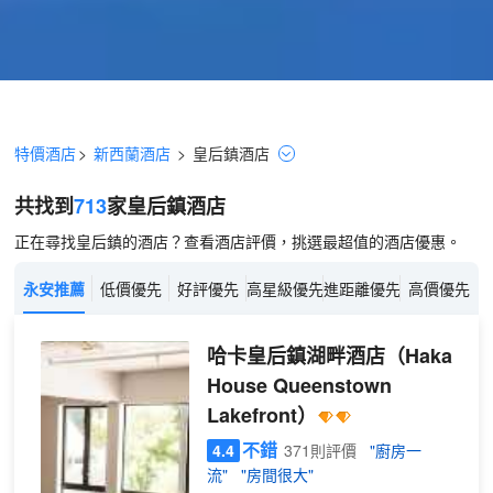
特價酒店
>
新西蘭酒店
>
皇后鎮
酒店
共找到
713
家皇后鎮
酒店
正在尋找皇后鎮的酒店？查看酒店評價，挑選最超值的酒店優惠。
永安推薦
低價優先
好評優先
高星級優先
進距離優先
高價優先
哈卡皇后鎮湖畔酒店
（Haka
House Queenstown
Lakefront）
不錯
4.4
371則評價
"廚房一
流"
"房間很大"