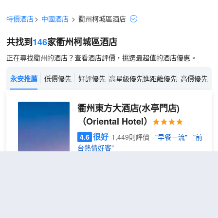
特價酒店
>
中國酒店
>
衢州
柯城區
酒店
共找到
146
家衢州
柯城區
酒店
正在尋找衢州的酒店？查看酒店評價，挑選最超值的酒店優惠。
永安推薦
低價優先
好評優先
高星級優先
進距離優先
高價優先
衢州東方大酒店(水亭門店)
（Oriental Hotel）
很好
4.6
1,449則評價
"早餐一流"
"前
台熱情好客"
水亭門/孔廟
距市中心2公里
高級
免費取消
查看優惠
大床
2
1張大床
房 |
酒店位於衢州繁華商業區黃金地段，南臨
乾濕