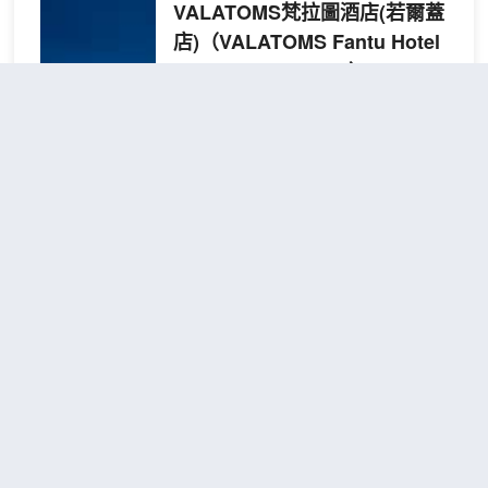
VALATOMS梵拉圖酒店(若爾蓋
店)
（VALATOMS Fantu Hotel
(Ruo'ergai Branch)）
很好
4.5
915則評價
"早餐一流"
"前台
熱情好客"
距市中心800米
自由
包含餐食
床型以
查看優惠
房
2
酒店提供為
主
「品牌定位」 新傳統美學的在地化演繹
——作為程米酒店管理集團旗下核心品
牌，VALATOMS 梵拉圖以 “一店一設計，
千店千面” 為核心理念，致力於打造 “新傳
統酒店”。品牌秉持 “舒心、悅目、雅緻、
經典” 的設計哲學，在標準化服務基礎
若爾蓋德吉嶺智能酒店(幸福路店)
上，將新傳統美學與若爾蓋本地藏地風情
（Zoige Dejiling Smart Hotel (Xingfu
深度融合，為旅行者打造兼具實用性與在
Road)）
地風情的高原旅居體驗。 「靜逸區位，便