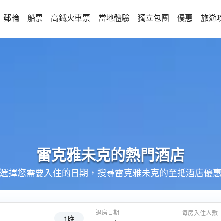
郵輪
船票
高鐵火車票
當地體驗
獨立包團
優惠
旅遊
雷克雅未克的
熱門酒店
選擇您需要入住的日期，搜尋雷克雅未克的至抵酒店優
退房日期
每房入住人數
1晚