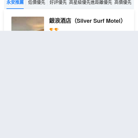
永安推薦
低價優先
好評優先
高星級優先
進距離優先
高價優先
銀浪酒店
（Silver Surf Motel）
不錯
4.1
27則評價
"位置很好"
距市中心5公里
大床
免費取消
查看優惠
房-
2
1張大床
非吸
銀色衝浪汽車旅館位於聖西米恩，靠近海
煙
灘，距離月長石海灘公園和月石海灘不到
10 分鐘車程。 此汽車旅館距離赫斯特城
堡 8.4 英里（13.6 公里），距離聖西米恩
州立公園 0.4 英里（0.6 公里）。 您可充
分利用熱水浴缸等度假設施，或者到屋頂
聖西蒙-坎布里亞希爾頓歡朋酒店
露台和花園欣賞美景。此汽車旅館的其他
（Hampton Inn by Hilton San Simeon
特色包括免費 WiFi、酒店內購物和大堂壁
Cambria）
爐。 特色服務/設施包括商務中心、24 小