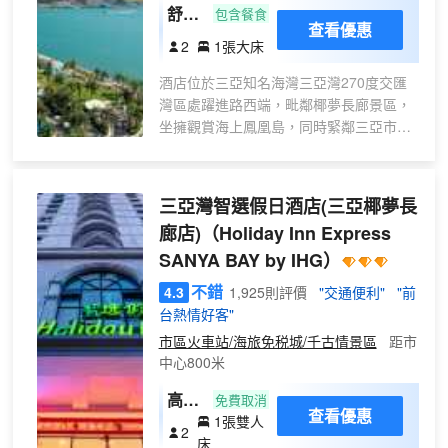
舒適
包含餐食
查看優惠
海景
2
1張大床
大床
酒店位於三亞知名海灣三亞灣270度交匯
房
灣區處躍進路西端，毗鄰椰夢長廊景區，
（獨
坐擁觀賞海上鳳凰島，同時緊鄰三亞市中
立觀
心， 旺豪超市、三亞國際購物中心、解放
海陽
路步行街、情人橋、商品街小吃、風情地
台
下街、三亞酒吧街、一方百貨等商業娛樂
三亞灣智選假日酒店(三亞椰夢長
+洗
集中地區步行約5-15分鐘均可到達，輕鬆
衣
廊店)
（Holiday Inn Express
體驗三亞民風民情，吃遍三亞最正宗小
機）
SANYA BAY by IHG）
吃。酒店擁有精心打造的海南特色花膠雞
火鍋、海鮮、本地菜、西餐等多種菜系。
不錯
4.3
1,925則評價
"交通便利"
"前
讓您邊看海景邊享受新鮮美味的佳餚。酒
台熱情好客"
店擁有高端裝修客房及套房，所有房間盡
市區火車站/海旅免税城/千古情景區
距市
賞三亞灣一線海景，外觀採用遊艇式錯層
中心800米
設計，融入式園林景觀，由全球排行第五
的專業酒店設計公司YANG楊邦勝設計集
高級
免費取消
團、貝爾高林國際（香港）有限公司等國
查看優惠
1張雙人
大床
2
際巨頭聯袂打造，是家庭度假和休閒旅遊
床
房