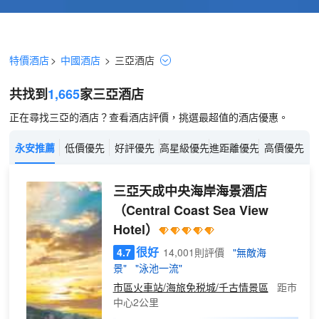
特價酒店
>
中國酒店
>
三亞
酒店
共找到
1,665
家三亞
酒店
正在尋找三亞的酒店？查看酒店評價，挑選最超值的酒店優惠。
永安推薦
低價優先
好評優先
高星級優先
進距離優先
高價優先
三亞天成中央海岸海景酒店
（Central Coast Sea View
Hotel）
很好
4.7
14,001則評價
"無敵海
景"
"泳池一流"
市區火車站/海旅免税城/千古情景區
距市
中心2公里