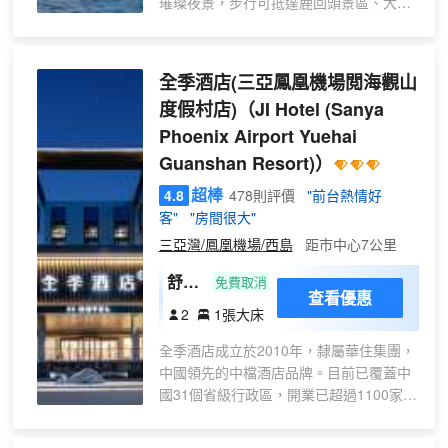
璀璨夜景，步行可抵達鹿回頭景區、大菠
觀陽
蘿商場、夏日百貨廣場、海鮮市場、大東
台
此外，三亞智選假日酒店所在的附近是一
海沙灘（酒店提供免費穿梭巴士可直達大
+戶
個美食的天堂。周邊有許多當地特色餐館
東海）等。 酒店風格極具東方元素，假山
和小吃攤位，提供各種美味的海鮮、燒烤
全季酒店(三亞鳳凰機場閲海觀山
外私
流水環繞的庭院，一步一景，演繹傳統中
和傳統海南菜。客人可以盡情品嚐傳統的
湯】
度假村店)
（JI Hotel (Sanya
式園林美學。共有客房多間分佈在主樓的
海南美食，滿足自己的味蕾享受。
Phoenix Airport Yuehai
1-12層，均以中式花鳥為主題設計，獨立
陽台+觀景浴缸，讓您足不出戶欣賞山海日
Guanshan Resort)）
總而言之，三亞智選假日酒店位於三亞灣
落、城市燈火。全屋標配冰箱、保險箱、
海邊，擁有便利的交通和豐富的美食選
超棒
4.8
478則評價
"前台熱情好
品牌床品及洗浴用品，兼顧舒適與隱私。
擇。無論您是想度假、商務出差還是探索
客"
"房間很大"
店內餐廳為您提供中西式自助早餐和晚
當地文化，這家酒店都能滿足您的需求。
餐，以及多國菜系（海南菜、粵菜、川
三亞灣/鳳凰機場/西島
距市中心7公里
菜、西餐）等供您選擇，並且提供客房送
美好的入住體驗從您下榻酒店開始，酒店
舒享
免費取消
餐服務（自助餐除外）。入住期間您還可
查看優惠
將以竭誠的優質服務期待着您的光臨！
高級
以免費暢享泳池（區分兒童、成人泳
2
1張大床
大床
池）、魚療池、健身房、室內兒童樂園、
全季酒店成立於2010年，隸屬華住集團，
房
水上兒童樂園等娛樂設施。我們也提供宴
中國領先的中檔酒店品牌。目前已覆蓋中
【金
會廳、會議室、商務中心、棋牌室等方便
國31個省級行政區，開業已超過1100家。
您商務出行。 無論是休閒度假或商務出
可兒
從東方智慧中汲取人文精神，從當代生活
行，酒店都是您的理想選擇，讓您盡享舒
床墊
中提煉價值內涵，全季通過親朋服務創造
適、精彩的假期生活。（非四季品牌酒