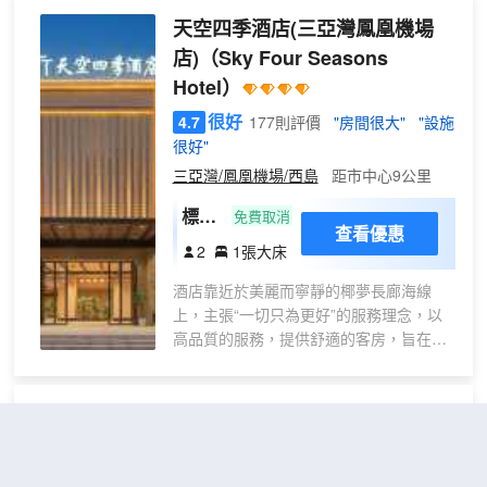
+可
優質體驗，在東方土地上，讓更多人感受
店）
天空四季酒店(三亞灣鳳凰機場
投屏
東方的自然得體，為4億中產人羣提升旅途
65寸
店)
（Sky Four Seasons
生活品質。
電視
Hotel）
+小
很好
4.7
177則評價
"房間很大"
"設施
冰
很好"
箱】
三亞灣/鳳凰機場/西島
距市中心9公里
標準
免費取消
查看優惠
大床
2
1張大床
房
酒店靠近於美麗而寧靜的椰夢長廊海線
【記
上，主張“一切只為更好”的服務理念，以
憶枕
高品質的服務，提供舒適的客房，旨在為
+零
您創造一個自然、寧靜、温馨、舒適的度
壓床
假浪漫之旅。滿足商務旅行者和休閒度假
墊
者的需求。
三亞鹿嶺海灣維景國際大酒店
（Grand
+智
能客
Metropark Bay Hotel Sanya）
控】