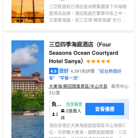
的優選入住之所。
三亞智選假日酒店是洲際集團旗下中端精
選酒店品牌，酒店既處於繁華市區之中，
又緊鄰海邊，到三亞灣“椰夢長廊”步行僅
需七八分鐘，此外酒店每日有兩趟三亞國
際免税城免費穿梭巴士，無論您是想度假
還是商務出差，我們都能滿足您的需求！
三亞四季海庭酒店
（Four
Seasons Ocean Courtyard
酒店提供舒適、現代的客房，以及一流的
Hotel Sanya）
設施和服務，確保每位客人都能得到賓至
如歸的體驗。每間客房配備了舒適的床
很好
4.6
4,391則評價
"前台熱情好
鋪、高速無線網絡、高清電視等現代化設
客"
"早餐一流"
施。此外，客人還可以盡情享受酒店提供
大東海/鹿回頭風景區/半山半島
距市中心
的免費早餐，開啟元氣滿滿的一天！
3公里
除了舒適的住宿環境，三亞智選假日酒店
負氧
包含餐食
還為客人提供一系列便利設施。酒店設有
查看優惠
2張單人
園景
2
小型會議室（可容納16人左右）和商務中
床
雙床
心，滿足商務旅客的需求。此外，酒店還
酒店坐落於大東海旅遊度假區半山海景C
房
提供24小時前台服務、行李寄存、洗衣服
位，可俯瞰大東海、國際遊艇碼頭、三亞
【景
務等，讓客人感受到周到細緻的服務。