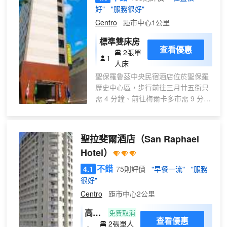
施包括快速入住、24 小時前台服務和多語言服務。
好"
"服務很好"
這家酒店的活動設施包括會議場地和會議室。 有
Centro
距市中心1公里
198 間客房提供迷你吧和液晶電視；您定能在旅途中
找到家的舒適。提供免費無線網絡，方便您與朋友保
標準雙床房
持聯繫；有線頻道可滿足您的娛樂需求。配備淋浴設
查看優惠
2張單
1
施的私人浴室提供大花灑淋浴噴頭和免費洗浴用品。
人床
便利設施包括電話，以及保險箱和書桌。
聖保羅魯茲中央民宿酒店位於聖保羅
歷史中心區，步行前往三月廿五街只
需 4 分鐘、前往梅爾卡多市需 9 分
鐘。 此酒店距離北方展覽中心 3.2 英
里（5.1 公里），距離保利斯塔大道
3.3 英里（5.2 公里）。 在聖保羅魯
聖拉斐爾酒店
（San Raphael
茲中央民宿酒店，您可以去餐廳享用
Hotel）
美餐。每天 06:30 至 10:00 提供收費
的歐陸式早餐。 特色服務/設施包括
不錯
4.1
75則評價
"早餐一流"
"服務
24 小時商務中心、24 小時前台服務
很好"
和行李寄存。 酒店有 289 間客房，
Centro
距市中心2公里
提供液晶電視。提供免費無線網絡，
方便您與朋友保持聯繫；數碼頻道可
高級
免費取消
查看優惠
滿足您的娛樂需求。浴室提供淋浴設
2張單人
雙床