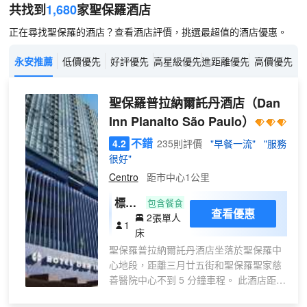
共找到
1,680
家聖保羅
酒店
正在尋找聖保羅的酒店？查看酒店評價，挑選最超值的酒店優惠。
永安推薦
低價優先
好評優先
高星級優先
進距離優先
高價優先
聖保羅普拉納爾託丹酒店
（Dan
Inn Planalto São Paulo）
不錯
4.2
235則評價
"早餐一流"
"服務
很好"
Centro
距市中心1公里
標準
包含餐食
查看優惠
2張單人
雙床
1
床
房
聖保羅普拉納爾託丹酒店坐落於聖保羅中
心地段，距離三月廿五街和聖保羅聖家慈
善醫院中心不到 5 分鐘車程。 此酒店距離
敍利亞-黎巴嫩特別門診兒科醫院 2.1 英里