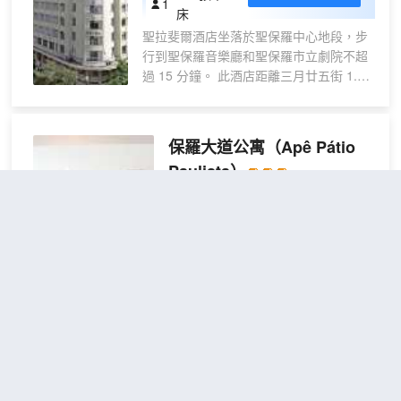
1
施和免費洗浴用品。便利設施包括書
床
間
桌和遮光窗簾；而且每天提供客房服
聖拉斐爾酒店坐落於聖保羅中心地段，步
務。
行到聖保羅音樂廳和聖保羅市立劇院不超
過 15 分鐘。 此酒店距離三月廿五街 1.2
英里（1.9 公里），距離自由廣場 2 英里
（3.1 公里）。 您可充分利用健身中心等
度假設施，此外還有免費 WiFi和禮賓服務
保羅大道公寓
（Apê Pátio
等。此酒店還提供美髮沙龍、婚慶服務和
Paulista）
公共區電視。 酒店設有 2 間餐廳，您可以
選擇到Virado-Sp簡單吃一點，也可以待在
不錯
4.1
45則評價
"位置很
房間裏，享受部分時段客房送餐服務。此
好"
"房間不錯"
外咖啡館還供應美味點心。您可以到酒吧/
Avenida Paulista
距市中心3公里
酒廊，點一杯喜歡的飲品，暢飲一番。每
天 06:00 至 10:00 提供收費的自助式早
標準一室房
查看優惠
餐。 特色服務/設施包括免費高速有線上
1張雙
2
網、24 小時商務中心和大堂免費報紙。計
人床
劃在聖保羅舉辦活動？這家酒店擁有 400
保羅大道公寓坐落於聖保羅馬里亞納
平方米（4306 平方英尺）的空間，包括會
鎮，距離保利斯塔大道僅咫尺之遙，
議中心和會議室。 有 214 間特色家居的客
距離Ibirapuera (伊比拉普埃拉)公園
房提供迷你吧和智能電視；您定能在旅途
也只有 5 分鐘車程。 此公寓距離阿利