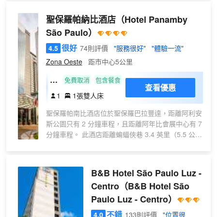
（3.5 公里），距離保利斯塔大道 2.7 英
里（4.3 公里）。 您可利用免費 WiFi、公
聖保羅帕納比酒店
（Hotel Panamby
共區電視和旅遊/票務服務等便利服務和設
São Paulo）
施。 在聖保羅普拉納爾託丹酒店，您可以
去餐廳享用美餐。您可以到酒吧/酒廊，點
很好
4.5
74則評價
"服務很好"
"體驗一流"
一杯喜歡的飲品，暢飲一番。每日 06:00
Zona Oeste
距市中心5公里
至 10:30 提供免費的歐式早餐。 特色服
務/設施包括商務中心、快速入住和快速退
高
免費取消
包含餐食
查看優惠
房。這家酒店的活動設施包括會議中心和
級
1
1張雙人床
會議室。 有 261 間客房提供冰箱和迷你
大
吧；您定能在旅途中找到家的舒適。提供
聖保羅帕南比酒店位於聖保羅巴拉豐達，距離阿利安
床
免費無線網絡，方便您與朋友保持聯繫；
斯公園只有 2 分鐘車程，且距離阿年比會展中心有 7
間
液晶電視可滿足您的娛樂需求。浴室提供
分鐘車程。 此酒店距離蝙蝠俠巷 3.4 英里（5.5 公
免費洗浴用品和吹風機。便利設施包括電
里），距離奧斯卡弗萊雷街 3.6 英里（5.8 公里）。
話，以及保險箱和遮光窗簾。
享受健身中心等度假設施，或者到花園欣賞美景。此
酒店的其他特色包括免費 WiFi和宴會廳。 您可以到
B&B Hotel São Paulo Luz -
酒店的餐廳用餐；這裏供應午餐和晚餐。此外您還可
Centro
（B&B Hotel São
以去咖啡館用餐，或者待在房間裏，享受部分時段客
Paulo Luz - Centro）
房送餐服務。您可以到酒吧/酒廊，點一杯喜歡的飲
品，暢飲一番。包含免費的自助早餐。 特色服務/設
不錯
4.0
133則評價
"位置很