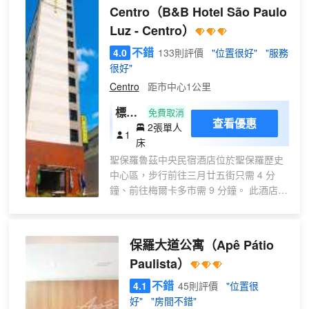
Centro
（B&B Hotel São Paulo
以去咖啡館用餐，或者待在房間裏，享受部分時段客
Luz - Centro）
房送餐服務。您可以到酒吧/酒廊，點一杯喜歡的飲
品，暢飲一番。包含免費的自助早餐。 特色服務/設
不錯
4.0
133則評價
"位置很好"
"服務
施包括快速入住、24 小時前台服務和多語言服務。
很好"
這家酒店的活動設施包括會議場地和會議室。 有
Centro
距市中心1公里
198 間客房提供迷你吧和液晶電視；您定能在旅途中
找到家的舒適。提供免費無線網絡，方便您與朋友保
標準
免費取消
持聯繫；有線頻道可滿足您的娛樂需求。配備淋浴設
查看優惠
2張單人
雙床
1
施的私人浴室提供大花灑淋浴噴頭和免費洗浴用品。
床
房
便利設施包括電話，以及保險箱和書桌。
聖保羅魯茲中央民宿酒店位於聖保羅歷史
中心區，步行前往三月廿五街只需 4 分
鐘、前往梅爾卡多市需 9 分鐘。 此酒店距
離北方展覽中心 3.2 英里（5.1 公里），
距離保利斯塔大道 3.3 英里（5.2 公
里）。 在聖保羅魯茲中央民宿酒店，您可
保羅大道公寓
（Apê Pátio
以去餐廳享用美餐。每天 06:30 至 10:00
Paulista）
提供收費的歐陸式早餐。 特色服務/設施包
括24 小時商務中心、24 小時前台服務和
不錯
4.1
45則評價
"位置很
行李寄存。 酒店有 289 間客房，提供液晶
好"
"房間不錯"