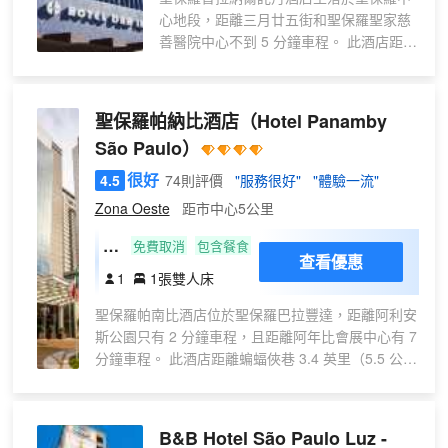
心地段，距離三月廿五街和聖保羅聖家慈
善醫院中心不到 5 分鐘車程。 此酒店距離
敍利亞-黎巴嫩特別門診兒科醫院 2.1 英里
（3.5 公里），距離保利斯塔大道 2.7 英
里（4.3 公里）。 您可利用免費 WiFi、公
聖保羅帕納比酒店
（Hotel Panamby
共區電視和旅遊/票務服務等便利服務和設
São Paulo）
施。 在聖保羅普拉納爾託丹酒店，您可以
去餐廳享用美餐。您可以到酒吧/酒廊，點
很好
4.5
74則評價
"服務很好"
"體驗一流"
一杯喜歡的飲品，暢飲一番。每日 06:00
Zona Oeste
距市中心5公里
至 10:30 提供免費的歐式早餐。 特色服
務/設施包括商務中心、快速入住和快速退
高
免費取消
包含餐食
查看優惠
房。這家酒店的活動設施包括會議中心和
級
1
1張雙人床
會議室。 有 261 間客房提供冰箱和迷你
大
吧；您定能在旅途中找到家的舒適。提供
聖保羅帕南比酒店位於聖保羅巴拉豐達，距離阿利安
床
免費無線網絡，方便您與朋友保持聯繫；
斯公園只有 2 分鐘車程，且距離阿年比會展中心有 7
間
液晶電視可滿足您的娛樂需求。浴室提供
分鐘車程。 此酒店距離蝙蝠俠巷 3.4 英里（5.5 公
免費洗浴用品和吹風機。便利設施包括電
里），距離奧斯卡弗萊雷街 3.6 英里（5.8 公里）。
話，以及保險箱和遮光窗簾。
享受健身中心等度假設施，或者到花園欣賞美景。此
酒店的其他特色包括免費 WiFi和宴會廳。 您可以到
B&B Hotel São Paulo Luz -
酒店的餐廳用餐；這裏供應午餐和晚餐。此外您還可