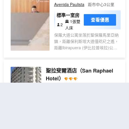
電視。提供免費無線網絡，方便您與朋友
Avenida Paulista
距市中心3公里
保持聯繫；數碼頻道可滿足您的娛樂需
求。浴室提供淋浴設施和免費洗浴用品。
標準一室房
查看優惠
便利設施包括書桌和遮光窗簾；而且每天
1張雙
2
提供客房服務。
人床
保羅大道公寓坐落於聖保羅馬里亞納
鎮，距離保利斯塔大道僅咫尺之遙，
距離Ibirapuera (伊比拉普埃拉)公園
也只有 5 分鐘車程。 此公寓距離阿利
安斯公園 5.1 英里（8.2 公里），距
離聖保羅展覽館 6.2 英里（9.9 公
聖拉斐爾酒店
（San Raphael
里）。 特色服務/設施包括24 小時前
Hotel）
台服務和自動售貨機。 有 266 間空
調客房提供微波爐和智能電視；您定
不錯
4.1
75則評價
"早餐一流"
"服務
能在旅途中找到家的舒適。提供免費
很好"
無線網絡，方便您與朋友保持聯繫；
Centro
距市中心2公里
衞星頻道可滿足您的娛樂需求。配備
淋浴設施的私人浴室提供大花灑淋浴
高級
免費取消
查看優惠
噴頭和免費洗浴用品。
2張單人
雙床
1
床
間