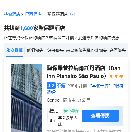
特價酒店
>
巴西酒店
>
聖保羅
酒店
共找到
1,680
家聖保羅
酒店
正在尋找聖保羅的酒店？查看酒店評價，挑選最超值的酒店優惠。
永安推薦
低價優先
好評優先
高星級優先
進距離優先
高價優先
聖保羅普拉納爾託丹酒店
（Dan
Inn Planalto São Paulo）
不錯
4.2
235則評價
"早餐一流"
"服務
很好"
Centro
距市中心1公里
標準
包含餐食
查看優惠
2張單人
雙床
1
床
房
聖保羅普拉納爾託丹酒店坐落於聖保羅中