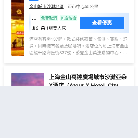
自由、生機盎然。
金山城市沙灘地區
距市中心55公里
酒店設計風格極簡清新，嚴選酒店用品、
鬧中取靜，WIFI全覆蓋、24小時熱水，配
標
免費取消
包含餐食
套設施完善，將為您提供乾淨舒適的住宿
查看優惠
準
2
1張雙人床
環境，是您商務、參展、旅遊出行的上佳
大
之選。
酒店有客房137間，歐式裝修豪華、氣派、寬敞、舒
床
適，同時擁有餐廳及咖啡吧。酒店位於於上海市金山
房
區龍軒路海匯街337號，緊靠金山萬達購物中心、紅
星美凱龍傢俱生活廣場，鬆衞南路、金山大道、杭州
灣大道。10分鐘車程內可達地鐵22號線（金山衞
站）、石化汽車站、金山城市沙灘、金山嘴漁村。毗
上海金山萬達廣場城市沙灘亞朵
臨眾多着名景點：廊下生態園，金山城市沙灘，金山
X酒店
（Atour X Hotel, City
嘴漁村，楓涇古鎮，廊下楓葉島，火龍果山莊基地。
Beach, Jinshan Wanda Plaza,
周邊環境優美，交通便利，餐飲，娛樂，商場設備齊
全。是您旅遊休閒，洽談商務，尊貴宴請的理想之
Shanghai）
地。
很好
4.7
1,842則評價
"早餐一流"
"前
台熱情好客"
金山城市沙灘地區
距市中心55公里