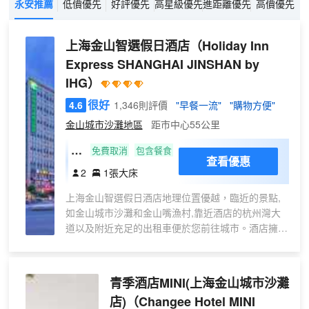
永安推薦
低價優先
好評優先
高星級優先
進距離優先
高價優先
上海金山智選假日酒店
（Holiday Inn
Express SHANGHAI JINSHAN by
IHG）
很好
4.6
1,346則評價
"早餐一流"
"購物方便"
金山城市沙灘地區
距市中心55公里
標
免費取消
包含餐食
查看優惠
準
2
1張大床
大
上海金山智選假日酒店地理位置優越，臨近的景點,
床
如金山城市沙灘和金山嘴漁村,靠近酒店的杭州灣大
房
道以及附近充足的出租車便於您前往城市。酒店擁有
清新時尚的客房，在此您可以盡享優質睡眠，暢爽沐
浴，高速網絡，和衞星頻道等愜意體驗。酒店的商務
中心為賓客提供互聯網、打印、傳真、複印和IT服
青季酒店MINI(上海金山城市沙灘
務。上海金山智選假日酒店還設有2間能容納200人
店)
（Changee Hotel MINI
的標準會議室，為您的會議或活動提供多樣化得選