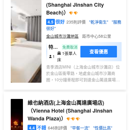
(Shanghai Jinshan City
擇。酒店還提供自助商務中心和自動售貨機等和其它
自助式服務設施。
Beach)）
無論是假期，還是公務，下一次到訪上海金山時請下
很好
4.5
235則評價
"乾淨衞生"
"服務
榻上海金山智選假日酒店是您的明智之選。
很好"
金山城市沙灘地區
距市中心58公里
特惠
免費取消
查看優惠
1張單人
單間
1
床
青季酒店MINI（上海金山城市沙灘店）位
於金山區衞零路，地處金山城市沙灘商
圈，10分鐘車程即可到達金山萬達廣場、
百聯金山購物中心、華潤萬家等大型商場
購物中心。著名的海鮮一條街金山嘴漁村
也是與門店近在咫尺，門店地理位置優
維也納酒店(上海金山萬達廣場店)
越，配套設施齊全。
（Vienna Hotel (Shanghai Jinshan
青季酒店MINI是恭勝酒店集團旗下微精品
Wanda Plaza)）
酒店品牌，有質有顏，是為城市中簡單青
年打造的心靈棲息地與居停空間，隨性、
不錯
4.4
646則評價
"早餐一流"
"性價比高"