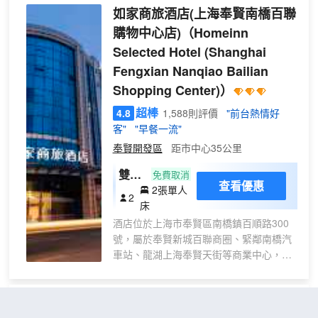
如家商旅酒店(上海奉賢南橋百聯
購物中心店)
（Homeinn
Selected Hotel (Shanghai
Fengxian Nanqiao Bailian
Shopping Center)）
超棒
4.8
1,588則評價
"前台熱情好
客"
"早餐一流"
奉賢開發區
距市中心35公里
雙床
免費取消
查看優惠
2張單人
房A
2
床
酒店位於上海市奉賢區南橋鎮百順路300
號，屬於奉賢新城百聯商圈、緊鄰南橋汽
車站、龍湖上海奉賢天街等商業中心，著
名的九棵樹未來藝術中心、特色展館幻光
森林<東方曦望>上海之漁泡泡公園、花米
莊行，青溪古鎮、奉賢南橋行政中心等，
上海聖淘沙萬怡酒店
酒店周邊餐飲、連鎖超市、電影院、銀行