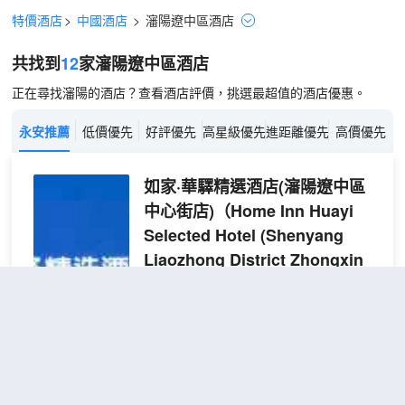
特價酒店
>
中國酒店
>
瀋陽
遼中區
酒店
共找到
12
家瀋陽
遼中區
酒店
正在尋找瀋陽的酒店？查看酒店評價，挑選最超值的酒店優惠。
永安推薦
低價優先
好評優先
高星級優先
進距離優先
高價優先
如家·華驛精選酒店(瀋陽遼中區
中心街店)
（Home Inn Huayi
Selected Hotel (Shenyang
Liaozhong District Zhongxin
Street Branch)）
超棒
4.8
327則評價
"乾淨衞生"
"環境
優雅"
距市中心64公里
大床
免費取消