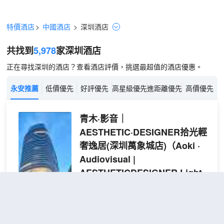
特價酒店
>
中國酒店
>
深圳
酒店
共找到
5,978
家深圳
酒店
正在尋找深圳的酒店？查看酒店評價，挑選最超值的酒店優惠。
永安推薦
低價優先
好評優先
高星級優先
進距離優先
高價優先
青木·影音｜
AESTHETIC·DESIGNER拾光輕
奢逸居(深圳萬象城店)
（Aoki ·
Audiovisual |
AESTHETICDESIGNER Light
Luxury Residence (Shenzhen
MixC Store)）
超棒
4.8
17,705則評價
"前台熱情好