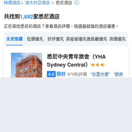
特價酒店
>
澳大利亞酒店
>
悉尼
酒店
共找到
1,692
家悉尼
酒店
正在尋找悉尼的酒店？查看酒店評價，挑選最超值的酒店優惠。
永安推薦
低價優先
好評優先
高星級優先
進距離優先
高價優先
悉尼中央青年旅舍
（YHA
Sydney Central）
很好
4.5
878則評價
"位置方便"
"廚房
一流"
距市中心2公里
8床
免費取消
查看優惠
1張上下
混合
1
鋪
宿舍
悉尼中央青年旅舍位於著名的中央區，地
房一
理位置便捷。 酒店擁有高品質的服務以及
張床