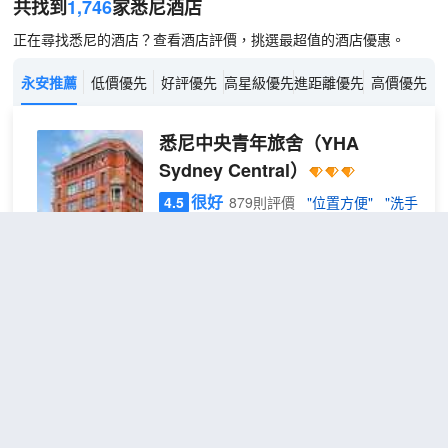
共找到
1,746
家悉尼
酒店
正在尋找悉尼的酒店？查看酒店評價，挑選最超值的酒店優惠。
永安推薦
低價優先
好評優先
高星級優先
進距離優先
高價優先
悉尼中央青年旅舍
（YHA
Sydney Central）
很好
4.5
879則評價
"位置方便"
"洗手
間乾淨"
距市中心2公里
6床
免費取消
查看優惠
1張上下
男生
1
鋪
宿舍
悉尼中央青年旅舍位於著名的中央區，地
房一
理位置便捷。 酒店擁有高品質的服務以及
張床
完善的設施，可滿足遊客們的所有需
位
求。 在酒店內，您會發現內設電梯, 旅遊
服務, 家庭房, 商店, 夜總會等設施。 每間