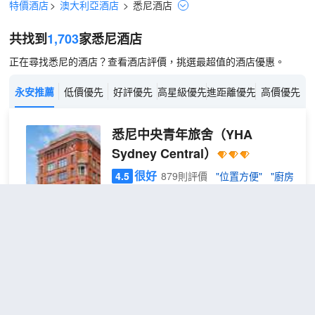
特價酒店
>
澳大利亞酒店
>
悉尼
酒店
共找到
1,703
家悉尼
酒店
正在尋找悉尼的酒店？查看酒店評價，挑選最超值的酒店優惠。
永安推薦
低價優先
好評優先
高星級優先
進距離優先
高價優先
悉尼中央青年旅舍
（YHA
Sydney Central）
很好
4.5
879則評價
"位置方便"
"廚房
一流"
距市中心2公里
6床
免費取消
查看優惠
1張上下
男生
1
鋪
宿舍
悉尼中央青年旅舍位於著名的中央區，地
房一
理位置便捷。 酒店擁有高品質的服務以及
張床