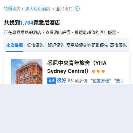
特價酒店
>
澳大利亞酒店
>
悉尼
酒店
共找到
1,764
家悉尼
酒店
正在尋找悉尼的酒店？查看酒店評價，挑選最超值的酒店優惠。
永安推薦
低價優先
好評優先
高星級優先
進距離優先
高價優先
悉尼中央青年旅舍
（YHA
Sydney Central）
很好
4.5
881則評價
"位置方便"
"洗手
間乾淨"
距市中心2公里
6床
免費取消
查看優惠
1張上下
男生
1
鋪
宿舍
悉尼中央青年旅舍位於著名的中央區，地
房一