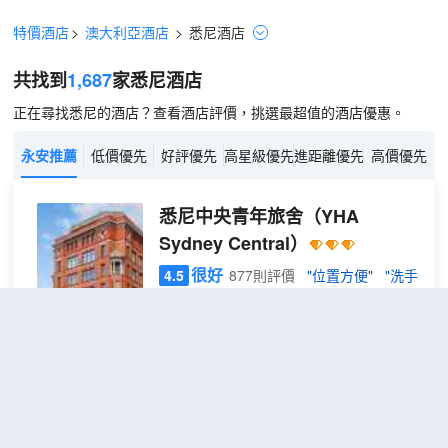
特價酒店
>
澳大利亞酒店
>
悉尼
酒店
共找到
1,687
家悉尼
酒店
正在尋找悉尼的酒店？查看酒店評價，挑選最超值的酒店優惠。
永安推薦
低價優先
好評優先
高星級優先
進距離優先
高價優先
悉尼中央青年旅舍
（YHA
Sydney Central）
很好
4.5
877則評價
"位置方便"
"洗手
間乾淨"
距市中心2公里
6床
免費取消
查看優惠
1張上下
男生
1
鋪
宿舍
悉尼中央青年旅舍位於著名的中央區，地
房一