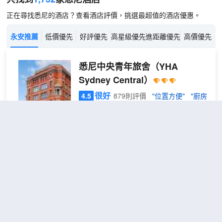
正在尋找悉尼的酒店？查看酒店評價，挑選最超值的酒店優惠。
永安推薦
低價優先
好評優先
高星級優先
進距離優先
高價優先
悉尼中央青年旅舍
（YHA
Sydney Central）
很好
4.5
879則評價
"位置方便"
"廚房
一流"
距市中心2公里
6床
免費取消
查看優惠
1張上下
男生
1
鋪
宿舍
悉尼中央青年旅舍位於著名的中央區，地
房一
理位置便捷。 酒店擁有高品質的服務以及
張床
完善的設施，可滿足遊客們的所有需
位
求。 在酒店內，您會發現內設電梯, 旅遊
服務, 家庭房, 商店, 夜總會等設施。 每間