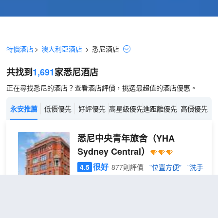
特價酒店
>
澳大利亞酒店
>
悉尼
酒店
共找到
1,691
家悉尼
酒店
正在尋找悉尼的酒店？查看酒店評價，挑選最超值的酒店優惠。
永安推薦
低價優先
好評優先
高星級優先
進距離優先
高價優先
悉尼中央青年旅舍
（YHA
Sydney Central）
很好
4.5
877則評價
"位置方便"
"洗手
間乾淨"
距市中心2公里
6床
免費取消
查看優惠