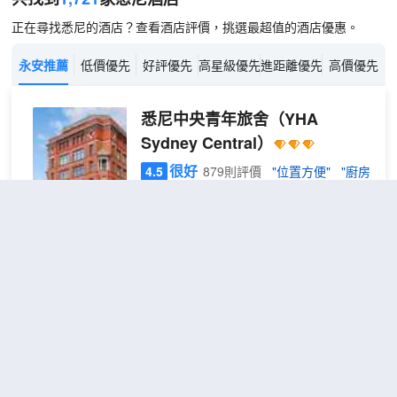
正在尋找悉尼的酒店？查看酒店評價，挑選最超值的酒店優惠。
永安推薦
低價優先
好評優先
高星級優先
進距離優先
高價優先
悉尼中央青年旅舍
（YHA
Sydney Central）
很好
4.5
879則評價
"位置方便"
"廚房
一流"
距市中心2公里
6床
免費取消
查看優惠
1張上下
男生
1
鋪
宿舍
悉尼中央青年旅舍位於著名的中央區，地
房一
理位置便捷。 酒店擁有高品質的服務以及
張床
完善的設施，可滿足遊客們的所有需
位
求。 在酒店內，您會發現內設電梯, 旅遊
服務, 家庭房, 商店, 夜總會等設施。 每間