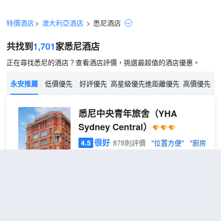
特價酒店
>
澳大利亞酒店
>
悉尼
酒店
共找到
1,701
家悉尼
酒店
正在尋找悉尼的酒店？查看酒店評價，挑選最超值的酒店優惠。
永安推薦
低價優先
好評優先
高星級優先
進距離優先
高價優先
悉尼中央青年旅舍
（YHA
Sydney Central）
很好
4.5
878則評價
"位置方便"
"廚房
一流"
距市中心2公里
6床
免費取消
查看優惠
1張上下
男生
1
鋪
宿舍
悉尼中央青年旅舍位於著名的中央區，地
房一