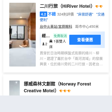
二川行旅
（HiRiver Hotel）
不錯
4.2
324則評價
"床很舒適"
"交通
便利"
台中火車站/宮原眼科
距市中心450米
經濟
免費取消
查看優惠
1張雙人
套房
2
床
貫穿於日治時期棋盤式街廓的綠川、柳
川，建證了屬於台中「兩河流域」的發展
興衰，位於綠川旁的二川行旅，因老台中
人對繁華街市的記憶而誕生
挪威森林文創館
（Norway Forest
Creative Motel）
很好
4.6
206則評價
"適合與小孩同行"
"浴缸一
流"
距市中心900米