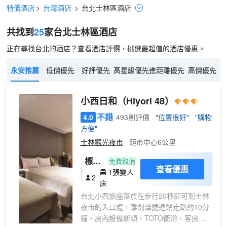
特價酒店
>
台灣酒店
>
台北
士林區
酒店
共找到
25
家台北
士林區
酒店
正在尋找台北的酒店？查看酒店評價，挑選最超值的酒店優惠。
永安推薦
低價優先
好評優先
高星級優先
進距離優先
高價優先
小西日和
（Hiyori 48）
不錯
4.0
493則評價
"位置很好"
"購物
方便"
士林觀光夜市
距市中心6公里
標準
免費取消
查看優惠
1張雙人
大床
2
床
房
台北小西旅座落於在步行20秒即可到士林
夜市的入口處，離劍潭捷運站走路約10分
鐘，房內設備新穎，TOTO衞浴，客房包