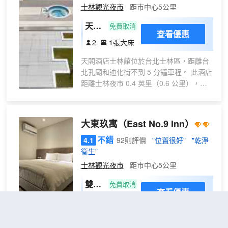
士林觀光夜市
距市中心5公里
天麗
免費取消
查看優惠
大床
2
1張大床
房
天閣酒店士林館位於台北士林區，距離台
北孔廟和迪化街不到 5 分鐘車程。 此酒店
距離士林夜市 0.4 英里（0.6 公里），距
離寧夏夜市 2.3 英里（3.6 公里）。您可
充分利用季節性開放的室外游泳池等度假
設施，此外還有免費 WiFi和禮賓服務等。
大東玖寓
（East No.9 Inn）
此酒店還提供公共區電視和接待大廳。特
色服務/設施包括電腦站點、乾洗/洗衣服務
不錯
4.1
92則評價
"位置很好"
"乾淨
和24 小時前台服務。酒店有 51 間客房，
衞生"
提供平板電視。免費 WiFi可讓您與朋友保
士林觀光夜市
距市中心5公里
持聯繫。配備獨立的浴缸和淋浴的私人浴
雙床
室提供免費洗浴用品和吹風機。便利設施
免費取消
查看優惠
包括保險箱和書桌；而且每天提供客房服
2張單人
房
2
務。
床