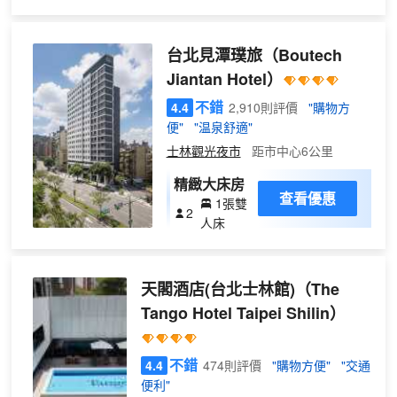
含了標準大幢房、標準雙床房、標準三人
房及標準四人房。周邊商店、小吃林立，
捷運站旁另設有公車站牌，可直達士林官
台北見潭璞旅
（Boutech
邸、故宮博物院、外雙溪、陽明山、科教
Jiantan Hotel）
館、天文館、兒童新樂園、台北車站…等
地。健全的交通運輸系統，讓您的旅遊行
不錯
4.4
2,910則評價
"購物方
程安排的秤順暢便利。
便"
"温泉舒適"
士林觀光夜市
距市中心6公里
精緻大床房
查看優惠
1張雙
2
人床
天閣酒店(台北士林館)
（The
Tango Hotel Taipei Shilin）
不錯
4.4
474則評價
"購物方便"
"交通
便利"