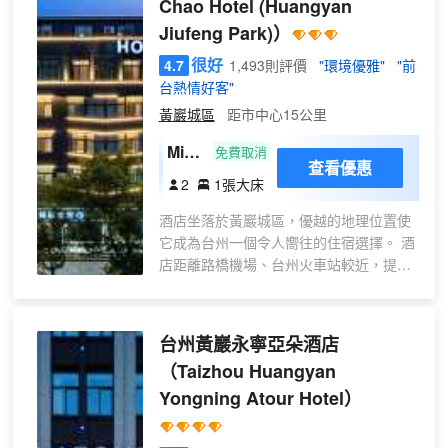
Chao Hotel (Huangyan
客房則配有落地窗，可欣賞旖旎的自然美
景。
Jiufeng Park)）
酒店擁有逾 2,400 平方米的宴會活動空
很好
4.7
1,493則評價
"環境優雅"
"前
間，包括宴會廳、2家餐廳及一個大堂吧，
台熱情好客"
是舉辦會議和活動的理想目的地。此外，
酒店還擁有眾多健身設施，包括 24 小時
黃巖城區
距市中心15公里
健身中心、250平室內恒温泳池，可滿足
Mini
免費取消
運動愛好者的各類需求。
查看優惠
大床
2
1張大床
房｜
酒店坐落於黃巖城區，優越的地理位置使
記憶
它成為台州一個令人嚮往的住宿選擇。 酒
枕｜
店距離路橋機場、台州火車站較近，提供
智能
給旅客多項便捷的交通選擇。若是計劃在
家居
酒店周邊好好遊玩，九峯公園和永寧公園
｜乾
定能滿足您的需求。
台州黃巖永寧亞朵酒店
濕分
酒店為您在客房內配備了瓶裝水、浴室內
區
（Taizhou Huangyan
提供拖鞋、24小時熱水和吹風機，讓您感
Yongning Atour Hotel）
受到賓至如歸的享受。旅客可以在中餐廳
享用可口的美食。您可以到大堂吧與朋友
暢飲聊天度過閒暇時光。如果旅客願意，