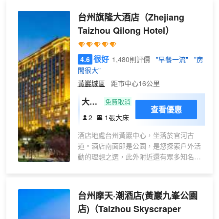
台州旗隆大酒店
（Zhejiang
Taizhou Qilong Hotel）
很好
4.6
1,480則評價
"早餐一流"
"房
間很大"
黃巖城區
距市中心16公里
大空
免費取消
查看優惠
間 ·
2
1張大床
豪華
酒店地處台州黃巖中心，坐落於官河古
大床
道。酒店南面即是公園，是您探索戶外活
房
動的理想之選，此外附近還有眾多知名風
景名勝，包括十八湖區和黃巖瀑布。酒店
將熱情待客之道和別具匠心的風格完美結
合。從當地環境中汲取靈感，打造簡約而
台州摩天·潮酒店(黃巖九峯公園
時尚的住宿環境。公共空間將大地色系與
店)
（Taizhou Skyscraper
自然元素相融合，飾以迷人的燈光照明，