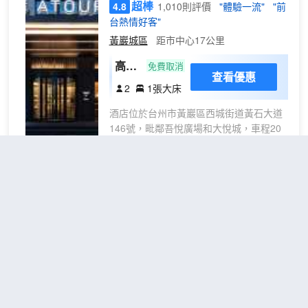
超棒
4.8
1,010則評價
"體驗一流"
"前
酒店可以提供滿足需求的客房送餐服務。
台熱情好客"
酒店的健身設施有健身室。酒店配置有會
議廳和商務中心，定能滿足您商務活動方
黃巖城區
距市中心17公里
面的需求。品質保證的禮賓服務，讓您真
高級
免費取消
正體驗賓至如歸的享受。
查看優惠
大床
2
1張大床
房
酒店位於台州市黃巖區西城街道黃石大道
146號，毗鄰吾悅廣場和大悅城，車程20
分鐘可至台州站、台州西站，周邊景點有
委羽山大有宮、黃巖博物館、官河水街、
九峯公園（九峯山）、黃巖城隍廟、黃巖
石窟；周邊大型餐飲配套齊全，緊挨星巴
台州麥田·雅朵酒店(五洞橋公園
克，肯德基，等連鎖大品牌，酒店設計理
阿波羅店)
（Taizhou Maitian
念是以“閲讀”和“人文攝影”為主題，高品質
Yaduo Hotel）
的客房產品、設施細緻，温馨的服務，帶
給您自然、靜謐、温暖、樸實的生活方
超棒
4.8
1,387則評價
"前台熱情好
式，所有客房均採用普蘭特系列優質床
客"
"設施很好"
品，大廳設有超大閲讀會友書吧（竹居）
黃巖城區
距市中心17公里
及六樓精緻自助屬地特色餐廳（相招）帶